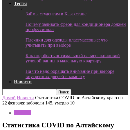
Тесты
Займы студентам в Казахстане
Почему заливать фреон для кондиционера должен
профессионал
Плечики для одежды пластмассовые: что
учитывать при выборе
Как подобрать оптимальный размер акриловой
угловой ванны в маленькую квартиру
На что надо обращать внимание при выборе
внутренних дверей в комнату
Новости
Домой
Новости
Статистика COVID по Алтайскому краю на
22 февраля: заболели 145, умерло 10
Новости
Статистика COVID по Алтайскому