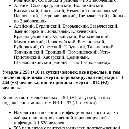
Родинский, Солтонский районы – по 3 заболевших
Алейск, Славгород, Бийский, Волчихинский,
Калманский, Локтевский, Немецкий национальный,
Павловский, Петропавловский, Третьяковский районы –
по 2 заболевших
Алейский, Бурлинский, Егорьевский, Завьяловский,
Змеиногорский, Зональный, Ключевский,
Краснощековский, Курьинский, Кытмановский,
Мамонтовский, Первомайский, Романовский,
Рубцовский, Советский, Табунский, Тальменский,
Топчихинский, Троицкий, Тюменцевский, Усть-
Пристанский, Хабарский, Целинный,
Шелаболихинский районы — по 1 заболевшему.
Умерло 2 258 (+10 за сутки) человек, все взрослые, в том
числе по причинам смерти: коронавирусная инфекция – 1
444 (+8) человека; иные причины смерти – 814 (+2)
человек.
Количество тяжелобольных – 361 (+1 за сутки), из них
подключено к аппаратам ИВЛ – 93 (-1 за сутки).
Находятся на лечении в инфекционных госпиталях с
лабораторно подтвержденной коронавирусной
инфекцией 1 528 человек.
565 пациентов с рентгенологически подтвержденной