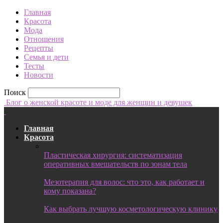
Главная
Красота
Мода
Отношения
Рецепты
Семья и дети
Тесты
Новости
Поиск
Блог о женской красоте и моде для женщин и девушек
Главная
Красота
Пластическая хирургия: систематизация
оперативных вмешательств по зонам тела
Мезотерапия для волос: что это, как работает и
кому показана?
Как выбрать лучшую косметологическую клинику