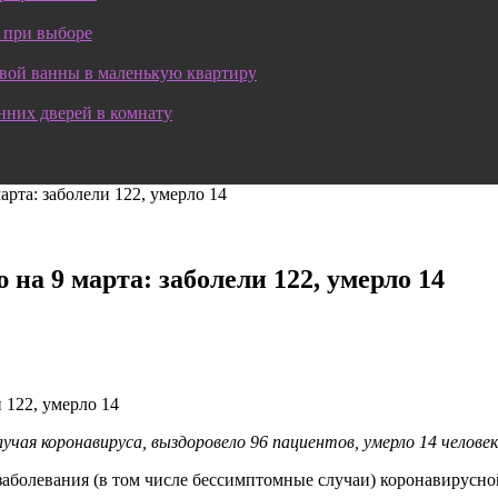
 при выборе
овой ванны в маленькую квартиру
нних дверей в комнату
рта: заболели 122, умерло 14
а 9 марта: заболели 122, умерло 14
учая коронавируса, выздоровело 96 пациентов, умерло 14 челове
 заболевания (в том числе бессимптомные случаи) коронавирусн