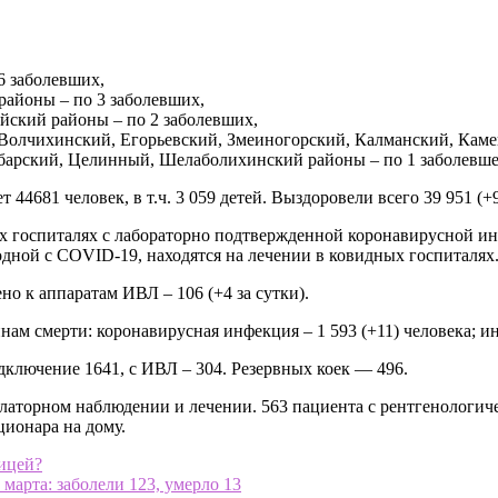
 заболевших,
айоны – по 3 заболевших,
йский районы – по 2 заболевших,
Волчихинский, Егорьевский, Змеиногорский, Калманский, Кам
барский, Целинный, Шелаболихинский районы – по 1 заболевше
4681 человек, в т.ч. 3 059 детей. Выздоровели всего 39 951 (+9
х госпиталях с лабораторно подтвержденной коронавирусной инф
дной с COVID-19, находятся на лечении в ковидных госпиталях
но к аппаратам ИВЛ – 106 (+4 за сутки).
инам смерти: коронавирусная инфекция – 1 593 (+11) человека; и
дключение 1641, с ИВЛ – 304. Резервных коек — 496.
улаторном наблюдении и лечении. 563 пациента с рентгенологи
ционара на дому.
ницей?
марта: заболели 123, умерло 13