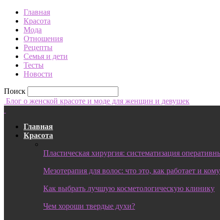
Главная
Красота
Мода
Отношения
Рецепты
Семья и дети
Тесты
Новости
Поиск
Блог о женской красоте и моде для женщин и девушек
Главная
Красота
Пластическая хирургия: систематизация оперативны
Мезотерапия для волос: что это, как работает и ком
Как выбрать лучшую косметологическую клинику
Чем хороши твердые духи?