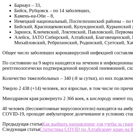
Барнаул – 33,
Бийск, Рубцовск – по 14 заболевших,
Камень-на-Оби – 8,
Немецкий национальный, Поспелихинский районы – по 6
Бийский, Краснощековский, Кулундинский, Курьинский р
Заринск, Ключевский, Локтевский, Павловский, Первома
Алейск, ЗАТО Сибирский, Алтайский, Благовещенский, 
Михайловский, Ребрихинский, Родинский, Суетский, Ха
Общее число заболевших коронавирусной инфекцией составляет 4
По состоянию на 9 марта находятся на лечении в инфекционны
рентгенологически подтвержденной вирусной пневмонией, схо
Количество тяжелобольных – 340 (-8 за сутки), из них подключе
Умерло 2 438 (+14) человек, все взрослые, в том числе по прич
Минздравом края развернуто 2 366 коек, к кислороду имеют по
40 человек (бессимптомные вирусоносители) находятся на амб
COVID-19, проходят амбулаторное долечивание в условиях ста
Предыдущая статья
Как выбрать направление для учебы за гра
Следующая статья
Статистика COVID по Алтайскому краю на 8 