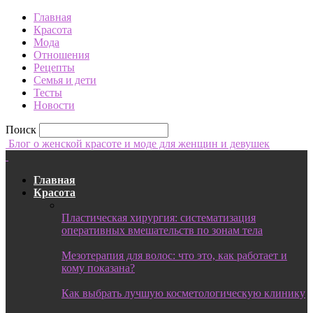
Главная
Красота
Мода
Отношения
Рецепты
Семья и дети
Тесты
Новости
Поиск
Блог о женской красоте и моде для женщин и девушек
Главная
Красота
Пластическая хирургия: систематизация
оперативных вмешательств по зонам тела
Мезотерапия для волос: что это, как работает и
кому показана?
Как выбрать лучшую косметологическую клинику