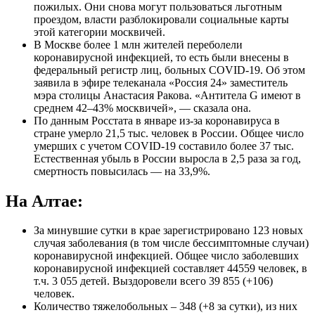
пожилых. Они снова могут пользоваться льготным
проездом, власти разблокировали социальные карты
этой категории москвичей.
В Москве более 1 млн жителей переболели
коронавирусной инфекцией, то есть были внесены в
федеральный регистр лиц, больных COVID-19. Об этом
заявила в эфире телеканала «Россия 24» заместитель
мэра столицы Анастасия Ракова. «Антитела G имеют в
среднем 42–43% москвичей», — сказала она.
По данным Росстата в январе из-за коронавируса в
стране умерло 21,5 тыс. человек в России. Общее число
умерших с учетом COVID-19 составило более 37 тыс.
Естественная убыль в России выросла в 2,5 раза за год,
смертность повысилась — на 33,9%.
На Алтае:
За минувшие сутки в крае зарегистрировано 123 новых
случая заболевания (в том числе бессимптомные случаи)
коронавирусной инфекцией. Общее число заболевших
коронавирусной инфекцией составляет 44559 человек, в
т.ч. 3 055 детей. Выздоровели всего 39 855 (+106)
человек.
Количество тяжелобольных – 348 (+8 за сутки), из них