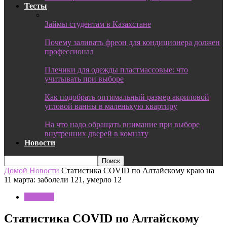
Тесты
Займы студентам в Казахстане
Почему заливать фреон для кондиционера должен
профессионал
Плечики для одежды пластмассовые: что
учитывать при выборе
Как подобрать оптимальный размер акриловой
угловой ванны в маленькую квартиру
На что надо обращать внимание при выборе
внутренних дверей в комнату
Новости
Домой
Новости
Статистика COVID по Алтайскому краю на
11 марта: заболели 121, умерло 12
Новости
Статистика COVID по Алтайскому