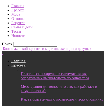
Главная
Красота
Мода
Отношения
Рецепты
Семья и дети
Тесты
Новости
Поиск
Блог о женской красоте и моде для женщин и девушек
Главная
Красота
Пластическая хирургия: систематизация
оперативных вмешательств по зонам тела
Мезотерапия для волос: что это, как работает и
кому показана?
Как выбрать лучшую косметологическую клинику