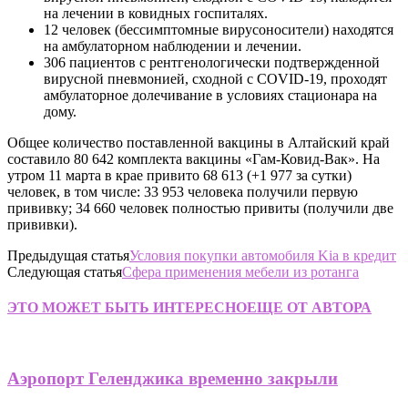
на лечении в ковидных госпиталях.
12 человек (бессимптомные вирусоносители) находятся
на амбулаторном наблюдении и лечении.
306 пациентов с рентгенологически подтвержденной
вирусной пневмонией, сходной с COVID-19, проходят
амбулаторное долечивание в условиях стационара на
дому.
Общее количество поставленной вакцины в Алтайский край
составило 80 642 комплекта вакцины «Гам-Ковид-Вак». На
утром 11 марта в крае привито 68 613 (+1 977 за сутки)
человек, в том числе: 33 953 человека получили первую
прививку; 34 660 человек полностью привиты (получили две
прививки).
Предыдущая статья
Условия покупки автомобиля Kia в кредит
Следующая статья
Сфера применения мебели из ротанга
ЭТО МОЖЕТ БЫТЬ ИНТЕРЕСНО
ЕЩЕ ОТ АВТОРА
Аэропорт Геленджика временно закрыли