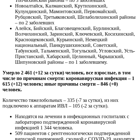
Топчихинский районы – по 3 заболевших
Новоалтайск, Калманский, Крутихинский,
Кулундинский, Мамонтовский, Первомайский,
Рубцовский, Третьяковский, Шелаболихинский районы
– по 2 заболевших
Алейск, Бийский, Благовещенский, Бурлинский,
Волчихинский, Заринский, Ключевский, Косихинский,
Краснощековский, Курьинский, Немецкий
национальный, Панкрушихинский, Советский,
Табунский, Тальменский, Тогульский, Угловский, Усть-
Пристанский, Хабарский, Целинный, Чарышский,
Шипуновский районы – по 1 заболевшему.
Умерло 2 461 (+12 за сутки) человек, все взрослые, в том
числе по причинам смерти: коронавирусная инфекция – 1
615 (+12) человек; иные причины смерти – 846 (+0)
человек.
Количество тяжелобольных – 335 (-7 за сутки), из них
подключено к аппаратам ИВЛ – 105 (-2 за сутки).
Находятся на лечении в инфекционных госпиталях с
лабораторно подтвержденной коронавирусной
инфекцией 1 344 человека.
509 пациентов с рентгенологически подтвержденной
вирусной пневмонией, сходной с COVID-19, находятся