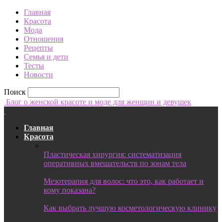
Главная
Красота
Мода
Отношения
Рецепты
Семья и дети
Тесты
Новости
Поиск
Блог о женской красоте и моде для женщин и девушек
Главная
Красота
Пластическая хирургия: систематизация
оперативных вмешательств по зонам тела
Мезотерапия для волос: что это, как работает и
кому показана?
Как выбрать лучшую косметологическую клинику