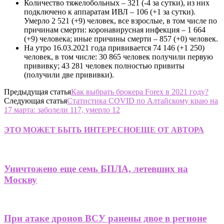
Количество тяжелобольных – 321 (-4 за сутки), из них
подключено к аппаратам ИВЛ – 106 (+1 за сутки).
Умерло 2 521 (+9) человек, все взрослые, в том числе по
причинам смерти: коронавирусная инфекция – 1 664
(+9) человека; иные причины смерти – 857 (+0) человек.
На утро 16.03.2021 года прививается 74 146 (+1 250)
человек, в том числе: 30 865 человек получили первую
прививку; 43 281 человек полностью привиты
(получили две прививки).
Предыдущая статья
Как выбрать брокера Forex в 2021 году?
Следующая статья
Статистика COVID по Алтайскому краю на
17 марта: заболели 117, умерло 12
ЭТО МОЖЕТ БЫТЬ ИНТЕРЕСНО
ЕЩЕ ОТ АВТОРА
Уничтожено еще семь БПЛА, летевших на
Москву
При атаке дронов ВСУ ранены двое в регионе