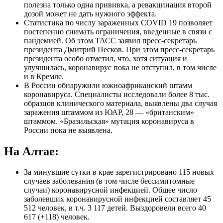
полезна только одна прививка, а ревакцинация второй
дозой может не дать нужного эффекта.
Статистика по числу зараженных COVID 19 позволяет
постепенно снимать ограничения, введенные в связи с
пандемией. Об этом ТАСС заявил пресс-секретарь
президента Дмитрий Песков. При этом пресс-секретарь
президента особо отметил, что, хотя ситуация и
улучшилась, коронавирус пока не отступил, в том числе
и в Кремле.
В России обнаружили южноафриканский штамм
коронавируса. Специалисты исследовали более 8 тыс.
образцов клинического материала, выявлены два случая
заражения штаммом из ЮАР, 28 — «британским»
штаммом. «Бразильская» мутация коронавируса в
России пока не выявлена.
На Алтае:
За минувшие сутки в крае зарегистрировано 115 новых
случаев заболевания (в том числе бессимптомные
случаи) коронавирусной инфекцией. Общее число
заболевших коронавирусной инфекцией составляет 45
512 человек, в т.ч. 3 117 детей. Выздоровели всего 40
617 (+118) человек.