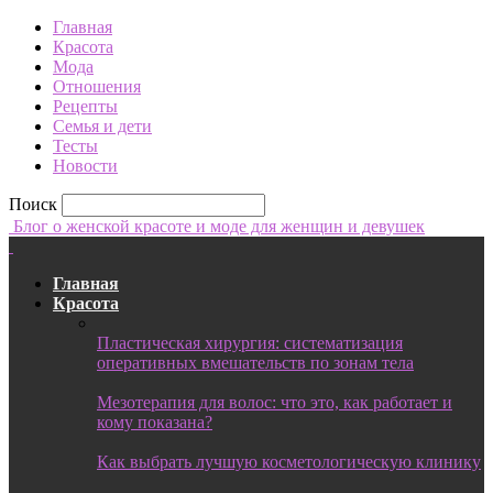
Главная
Красота
Мода
Отношения
Рецепты
Семья и дети
Тесты
Новости
Поиск
Блог о женской красоте и моде для женщин и девушек
Главная
Красота
Пластическая хирургия: систематизация
оперативных вмешательств по зонам тела
Мезотерапия для волос: что это, как работает и
кому показана?
Как выбрать лучшую косметологическую клинику