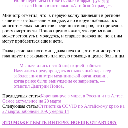
Но не перестаем готовить свою инфраструктуру,
— сказал Попов в интервью «Алтайской правде».
Министр отметил, что в первую волну пандемии в регионе
чаще всего заболевали молодые, а во вторую наблюдалось
много тяжелых пациентов среди пенсионеров, что привело к
росту смертности. Попов предположил, что третья волна
может затронуть и молодежь, и старшее поколение, но к ним
могут прибавиться еще и дети.
Глава регионального минздрава пояснил, что министерство
планирует не закрывать плановую помощь и целые больницы.
— Мы научились с этой инфекцией работать.
Научились предупреждать вспышечный характер
заболевания внутри медицинской организации,
когда ранее были вынуждены ее закрывать, —
отметил Дмитрий Попов.
Предыдущая статья
Коронавирус в мире, в России и на Алтае.
Самое актуальное на 28 марта
Следующая статья
Статистика COVID по Алтайскому краю на
27 марта: заболели 109, умерло 14
ЭТО МОЖЕТ БЫТЬ ИНТЕРЕСНО
ЕЩЕ ОТ АВТОРА