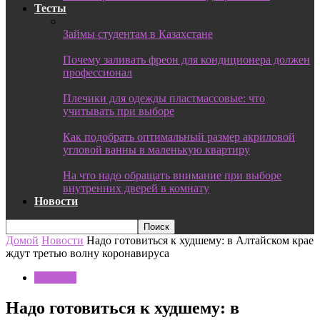
Тесты
Займы студентам в Казахстане
Почему заливать фреон для кондиционера должен
профессионал
Плечики для одежды пластмассовые: что
учитывать при выборе
Как подобрать оптимальный размер акриловой
угловой ванны в маленькую квартиру
На что надо обращать внимание при выборе
внутренних дверей в комнату
Новости
Домой
Новости
Надо готовиться к худшему: в Алтайском крае
ждут третью волну коронавируса
Новости
Надо готовиться к худшему: в