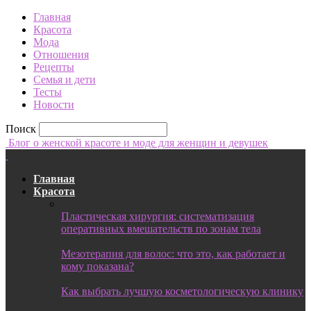
Главная
Красота
Мода
Отношения
Рецепты
Семья и дети
Тесты
Новости
Поиск
Блог о женской красоте и моде для женщин и девушек
Главная
Красота
Пластическая хирургия: систематизация
оперативных вмешательств по зонам тела
Мезотерапия для волос: что это, как работает и
кому показана?
Как выбрать лучшую косметологическую клинику