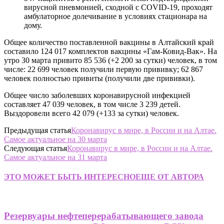
вирусной пневмонией, сходной с COVID-19, проходят
амбулаторное долечивание в условиях стационара на
дому.
Общее количество поставленной вакцины в Алтайский край
составило 124 017 комплектов вакцины «Гам-Ковид-Вак». На
утро 30 марта привито 85 536 (+2 200 за сутки) человек, в том
числе: 22 699 человек получили первую прививку; 62 867
человек полностью привиты (получили две прививки).
Общее число заболевших коронавирусной инфекцией
составляет 47 039 человек, в том числе 3 239 детей.
Выздоровели всего 42 079 (+133 за сутки) человек.
Предыдущая статья
Коронавирус в мире, в России и на Алтае.
Самое актуальное на 30 марта
Следующая статья
Коронавирус в мире, в России и на Алтае.
Самое актуальное на 31 марта
ЭТО МОЖЕТ БЫТЬ ИНТЕРЕСНО
ЕЩЕ ОТ АВТОРА
Резервуары нефтеперерабатывающего завода