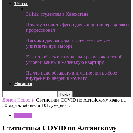
Тесты
Займы студентам в Казахстане
Почему заливать фреон для кондиционера должен
профессионал
Плечики для одежды пластмассовые: что
учитывать при выборе
Как подобрать оптимальный размер акриловой
угловой ванны в маленькую квартиру
На что надо обращать внимание при выборе
внутренних дверей в комнату
Новости
Домой
Новости
Статистика COVID по Алтайскому краю на
30 марта: заболели 101, умерло 13
Новости
Статистика COVID по Алтайскому