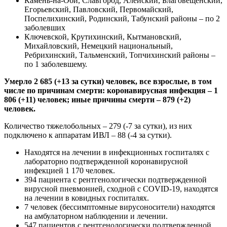
Камень-на-Оби, Славгород, Алейский, Благовещенский,
Егорьевский, Павловский, Первомайский,
Поспелихинский, Родинский, Табунский районы – по 2
заболевших
Ключевской, Крутихинский, Кытмановский,
Михайловский, Немецкий национальный,
Ребрихинский, Тальменский, Топчихинский районы –
по 1 заболевшему.
Умерло 2 685 (+13 за сутки) человек, все взрослые, в том
числе по причинам смерти: коронавирусная инфекция – 1
806 (+11) человек; иные причины смерти – 879 (+2)
человек.
Количество тяжелобольных – 279 (-7 за сутки), из них
подключено к аппаратам ИВЛ – 88 (-4 за сутки).
Находятся на лечении в инфекционных госпиталях с
лабораторно подтвержденной коронавирусной
инфекцией 1 170 человек.
394 пациента с рентгенологически подтвержденной
вирусной пневмонией, сходной с COVID-19, находятся
на лечении в ковидных госпиталях.
7 человек (бессимптомные вирусоносители) находятся
на амбулаторном наблюдении и лечении.
547 пациентов с рентгенологически подтвержденной