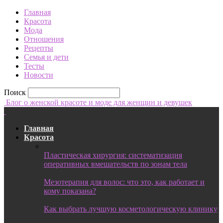
Главная
Красота
Мода
Отношения
Рецепты
Семья и дети
Тесты
Новости
Поиск
Блог о женской красоте и моде для женщин и девушек
Главная
Красота
Пластическая хирургия: систематизация
оперативных вмешательств по зонам тела
Мезотерапия для волос: что это, как работает и
кому показана?
Как выбрать лучшую косметологическую клинику