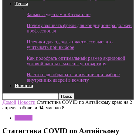
Тесты
Займы студентам в Казахстане
Почему заливать фреон для кондиционера должен
профессионал
Плечики для одежды пластмассовые: что
учитывать при выборе
Как подобрать оптимальный размер акриловой
угловой ванны в маленькую квартиру
На что надо обращать внимание при выборе
внутренних дверей в комнату
Новости
Домой
Новости
Статистика COVID по Алтайскому краю на 2
апреля: заболели 94, умерло 8
Новости
Статистика COVID по Алтайскому