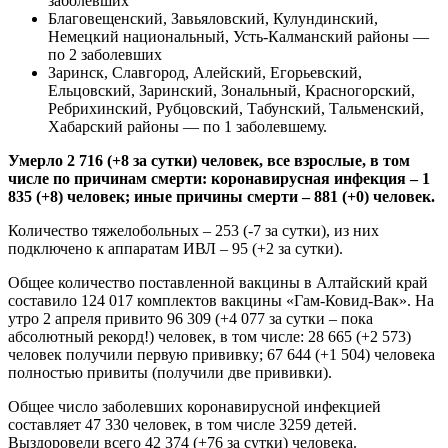
заболевших
Благовещенский, Завьяловский, Кулундинский,
Немецкий национальный, Усть-Калманский районы —
по 2 заболевших
Заринск, Славгород, Алейский, Егорьевский,
Ельцовский, Заринский, Зональный, Красногорский,
Ребрихинский, Рубцовский, Табунский, Тальменский,
Хабарский районы — по 1 заболевшему.
Умерло 2 716 (+8 за сутки) человек, все взрослые, в том
числе по причинам смерти: коронавирусная инфекция – 1
835 (+8) человек; иные причины смерти – 881 (+0) человек.
Количество тяжелобольных – 253 (-7 за сутки), из них
подключено к аппаратам ИВЛ – 95 (+2 за сутки).
Общее количество поставленной вакцины в Алтайский край
составило 124 017 комплектов вакцины «Гам-Ковид-Вак». На
утро 2 апреля привито 96 309 (+4 077 за сутки – пока
абсолютный рекорд!) человек, в том числе: 28 665 (+2 573)
человек получили первую прививку; 67 644 (+1 504) человека
полностью привиты (получили две прививки).
Общее число заболевших коронавирусной инфекцией
составляет 47 330 человек, в том числе 3259 детей.
Выздоровели всего 42 374 (+76 за сутки) человека.