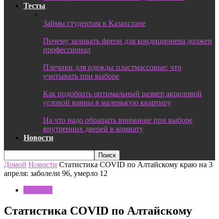
Тесты
Займы студентам в Казахстане
Почему заливать фреон для кондиционера должен
профессионал
Плечики для одежды пластмассовые: что
учитывать при выборе
Как подобрать оптимальный размер акриловой
угловой ванны в маленькую квартиру
На что надо обращать внимание при выборе
внутренних дверей в комнату
Новости
Домой
Новости
Статистика COVID по Алтайскому краю на 3
апреля: заболели 96, умерло 12
Новости
Статистика COVID по Алтайскому