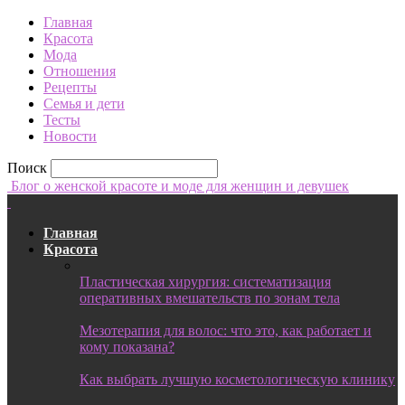
Главная
Красота
Мода
Отношения
Рецепты
Семья и дети
Тесты
Новости
Поиск
Блог о женской красоте и моде для женщин и девушек
Главная
Красота
Пластическая хирургия: систематизация
оперативных вмешательств по зонам тела
Мезотерапия для волос: что это, как работает и
кому показана?
Как выбрать лучшую косметологическую клинику