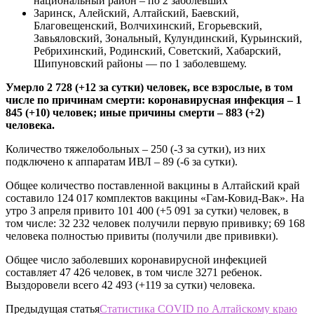
национальный район – по 2 заболевших
Заринск, Алейский, Алтайский, Баевский,
Благовещенский, Волчихинский, Егорьевский,
Завьяловский, Зональный, Кулундинский, Курьинский,
Ребрихинский, Родинский, Советский, Хабарский,
Шипуновский районы — по 1 заболевшему.
Умерло 2 728 (+12 за сутки) человек, все взрослые, в том
числе по причинам смерти: коронавирусная инфекция – 1
845 (+10) человек; иные причины смерти – 883 (+2)
человека.
Количество тяжелобольных – 250 (-3 за сутки), из них
подключено к аппаратам ИВЛ – 89 (-6 за сутки).
Общее количество поставленной вакцины в Алтайский край
составило 124 017 комплектов вакцины «Гам-Ковид-Вак». На
утро 3 апреля привито 101 400 (+5 091 за сутки) человек, в
том числе: 32 232 человек получили первую прививку; 69 168
человека полностью привиты (получили две прививки).
Общее число заболевших коронавирусной инфекцией
составляет 47 426 человек, в том числе 3271 ребенок.
Выздоровели всего 42 493 (+119 за сутки) человека.
Предыдущая статья
Статистика COVID по Алтайскому краю