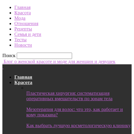
Главная
Красота
Мода
Отношения
Рецепты
Семья и дети
Тесты
Новости
Поиск
Блог о женской красоте и моде для женщин и девушек
Главная
Красота
Пластическая хирургия: систематизация
оперативных вмешательств по зонам тела
Мезотерапия для волос: что это, как работает и
кому показана?
Как выбрать лучшую косметологическую клинику