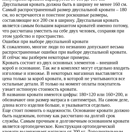
Двуспальная кровать должна быть в ширину не менее 160 см.
Самый распространенный размер двуспальной кровати – 180
см, но встречаются и поистине роскошные размеры,
составляющие все 200 см в ширину. Двуспальная кровать
является самым большим вариантом кроватей именно потому,
что рассчитана уместить на себе двух человек, сохраняя при
этом удобство и пространство.
Ошибки при выборе двуспальной кровати
К сожалению, многие люди по незнанию допускают весьма
распространенные ошибки при выборе двуспальной кровати.
И сейчас мы разберем некоторые примеры.
Кровать состоит из двух основных элементов – внешний
короб и основание. Так же в комплект могут отдельно входить
изголовье и изножье. В некоторых магазинах выставляется
цена только за короб кровати, в которой не учитываются все
остальные детали. И только на момент оплаты покупатель
узнает истинную стоимость кровати.
В названии кровати имеются цифры: 180×120 или 160×200, и
обозначают они размер матраса в сантиметрах. На самом деле,
длина всего изделия больше, и указывается отдельно.
Еще стоит помнить о надежности. Основание кровати должно
быть надежным, потому как рассчитано на долгий срок
службы. Самым прочным и долговечным основанием кровати
является ортопедическое. Конструкция ортопедической
кровати выдерживает нагрузки от 200 кг. Дополнительным