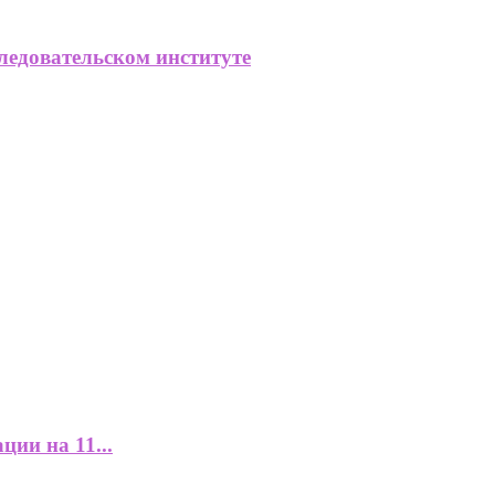
ледовательском институте
ции на 11...