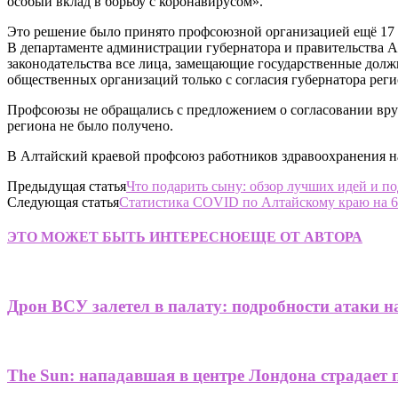
особый вклад в борьбу с коронавирусом».
Это решение было принято профсоюзной организацией ещё 17 
В департаменте администрации губернатора и правительства А
законодательства все лица, замещающие государственные долж
общественных организаций только с согласия губернатора реги
Профсоюзы не обращались с предложением о согласовании вруч
региона не было получено.
В Алтайский краевой профсоюз работников здравоохранения н
Предыдущая статья
Что подарить сыну: обзор лучших идей и п
Следующая статья
Статистика COVID по Алтайскому краю на 6 а
ЭТО МОЖЕТ БЫТЬ ИНТЕРЕСНО
ЕЩЕ ОТ АВТОРА
Дрон ВСУ залетел в палату: подробности атаки н
The Sun: нападавшая в центре Лондона страдает 