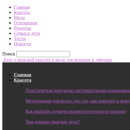
Главная
Красота
Мода
Отношения
Рецепты
Семья и дети
Тесты
Новости
Поиск
Блог о женской красоте и моде для женщин и девушек
Главная
Красота
Пластическая хирургия: систематизация оперативны
Мезотерапия для волос: что это, как работает и ком
Как выбрать лучшую косметологическую клинику
Чем хороши твердые духи?