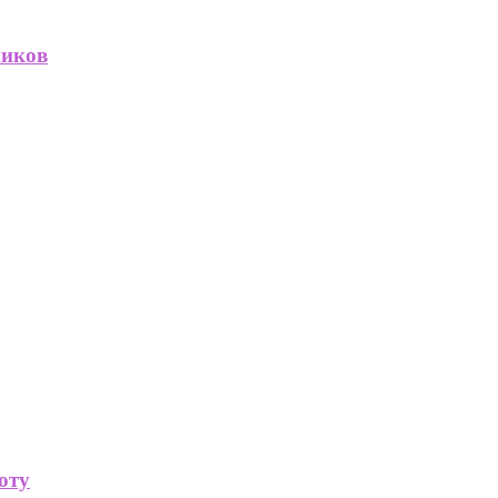
ников
оту