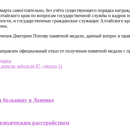
марта самостоятельно, без учёта существующего порядка награ
лтайского края по вопросам государственной службы и кадров п
ности, и государственные гражданские служащие Алтайского кр
она.
ения Дмитрию Попову памятной медали, данный вопрос в правит
аправлен официальный отказ от получения памятной медали с п
одарки
преля: заболели 87, умерло 11
а больницу в Донецке
психическим расстройством