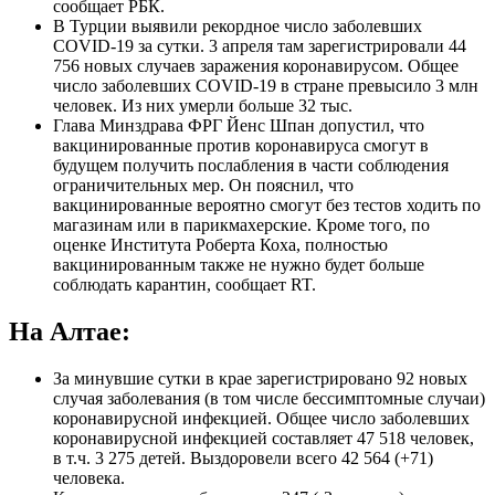
сообщает РБК.
В Турции выявили рекордное число заболевших
COVID-19 за сутки. 3 апреля там зарегистрировали 44
756 новых случаев заражения коронавирусом. Общее
число заболевших COVID-19 в стране превысило 3 млн
человек. Из них умерли больше 32 тыс.
Глава Минздрава ФРГ Йенс Шпан допустил, что
вакцинированные против коронавируса смогут в
будущем получить послабления в части соблюдения
ограничительных мер. Он пояснил, что
вакцинированные вероятно смогут без тестов ходить по
магазинам или в парикмахерские. Кроме того, по
оценке Института Роберта Коха, полностью
вакцинированным также не нужно будет больше
соблюдать карантин, сообщает RT.
На Алтае:
За минувшие сутки в крае зарегистрировано 92 новых
случая заболевания (в том числе бессимптомные случаи)
коронавирусной инфекцией. Общее число заболевших
коронавирусной инфекцией составляет 47 518 человек,
в т.ч. 3 275 детей. Выздоровели всего 42 564 (+71)
человека.