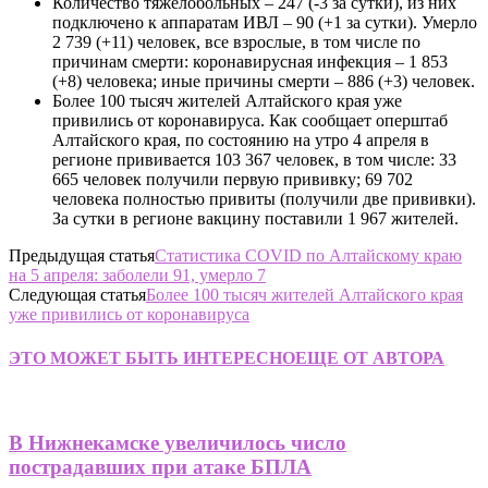
Количество тяжелобольных – 247 (-3 за сутки), из них
подключено к аппаратам ИВЛ – 90 (+1 за сутки). Умерло
2 739 (+11) человек, все взрослые, в том числе по
причинам смерти: коронавирусная инфекция – 1 853
(+8) человека; иные причины смерти – 886 (+3) человек.
Более 100 тысяч жителей Алтайского края уже
привились от коронавируса. Как сообщает оперштаб
Алтайского края, по состоянию на утро 4 апреля в
регионе прививается 103 367 человек, в том числе: 33
665 человек получили первую прививку; 69 702
человека полностью привиты (получили две прививки).
За сутки в регионе вакцину поставили 1 967 жителей.
Предыдущая статья
Статистика COVID по Алтайскому краю
на 5 апреля: заболели 91, умерло 7
Следующая статья
Более 100 тысяч жителей Алтайского края
уже привились от коронавируса
ЭТО МОЖЕТ БЫТЬ ИНТЕРЕСНО
ЕЩЕ ОТ АВТОРА
В Нижнекамске увеличилось число
пострадавших при атаке БПЛА