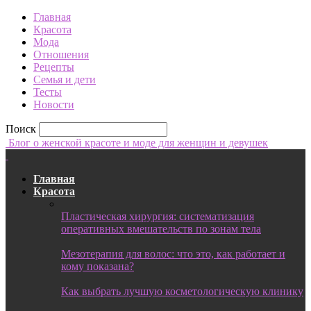
Главная
Красота
Мода
Отношения
Рецепты
Семья и дети
Тесты
Новости
Поиск
Блог о женской красоте и моде для женщин и девушек
Главная
Красота
Пластическая хирургия: систематизация
оперативных вмешательств по зонам тела
Мезотерапия для волос: что это, как работает и
кому показана?
Как выбрать лучшую косметологическую клинику