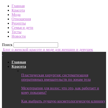
Главная
Красота
Мода
Отношения
Рецепты
Семья и дети
Тесты
Новости
Поиск
Блог о женской красоте и моде для женщин и девушек
Главная
Красота
Пластическая хирургия: систематизация
оперативных вмешательств по зонам тела
Мезотерапия для волос: что это, как работает и
кому показана?
Как выбрать лучшую косметологическую клинику