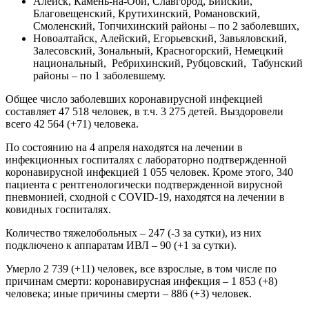
Алейск, Камень-на-Оби, Славгород, Бийский,
Благовещенский, Крутихинский, Романовский,
Смоленский, Топчихинский районы – по 2 заболевших,
Новоалтайск, Алейский, Егорьевский, Завьяловский,
Залесовский, Зональный, Красногорский, Немецкий
национальный, Ребрихинский, Рубцовский, Табунский
районы – по 1 заболевшему.
Общее число заболевших коронавирусной инфекцией
составляет 47 518 человек, в т.ч. 3 275 детей. Выздоровели
всего 42 564 (+71) человека.
По состоянию на 4 апреля находятся на лечении в
инфекционных госпиталях с лабораторно подтвержденной
коронавирусной инфекцией 1 055 человек. Кроме этого, 340
пациента с рентгенологически подтвержденной вирусной
пневмонией, сходной с COVID-19, находятся на лечении в
ковидных госпиталях.
Количество тяжелобольных – 247 (-3 за сутки), из них
подключено к аппаратам ИВЛ – 90 (+1 за сутки).
Умерло 2 739 (+11) человек, все взрослые, в том числе по
причинам смерти: коронавирусная инфекция – 1 853 (+8)
человека; иные причины смерти – 886 (+3) человек.