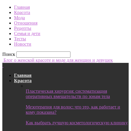
Главная
Красота
Мода
Отношения
Рецепты
Семья и дети
Тесты
Новости
Поиск
Блог о женской красоте и моде для женщин и девушек
Главная
Красота
Пластическая хирургия: систематизация
оперативных вмешательств по зонам тела
Мезотерапия для волос: что это, как работает и
кому показана?
Как выбрать лучшую косметологическую клинику