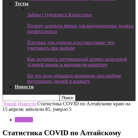
Тесты
Займы студентам в Казахстане
Почему заливать фреон для кондиционера должен
профессионал
Плечики для одежды пластмассовые: что
учитывать при выборе
Как подобрать оптимальный размер акриловой
угловой ванны в маленькую квартиру
На что надо обращать внимание при выборе
внутренних дверей в комнату
Новости
Домой
Новости
Статистика COVID по Алтайскому краю на
15 апреля: заболели 85, умерло 5
Новости
Статистика COVID по Алтайскому