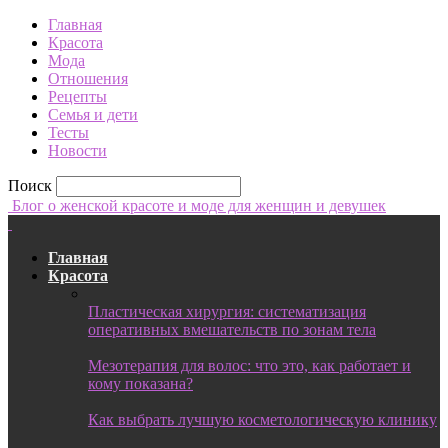
Главная
Красота
Мода
Отношения
Рецепты
Семья и дети
Тесты
Новости
Поиск
Блог о женской красоте и моде для женщин и девушек
Главная
Красота
Пластическая хирургия: систематизация
оперативных вмешательств по зонам тела
Мезотерапия для волос: что это, как работает и
кому показана?
Как выбрать лучшую косметологическую клинику