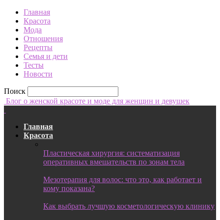
Главная
Красота
Мода
Отношения
Рецепты
Семья и дети
Тесты
Новости
Поиск
Блог о женской красоте и моде для женщин и девушек
Главная
Красота
Пластическая хирургия: систематизация
оперативных вмешательств по зонам тела
Мезотерапия для волос: что это, как работает и
кому показана?
Как выбрать лучшую косметологическую клинику