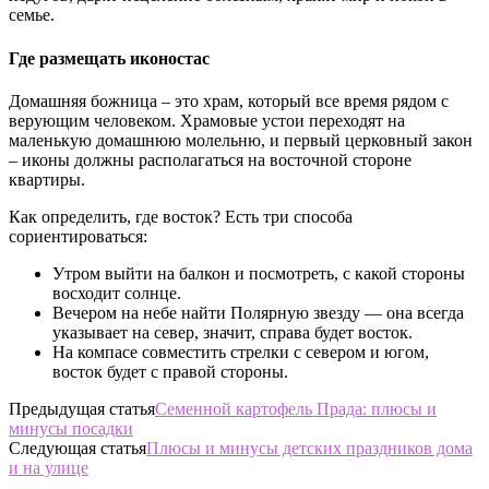
семье.
Где размещать иконостас
Домашняя божница – это храм, который все время рядом с
верующим человеком. Храмовые устои переходят на
маленькую домашнюю молельню, и первый церковный закон
– иконы должны располагаться на восточной стороне
квартиры.
Как определить, где восток? Есть три способа
сориентироваться:
Утром выйти на балкон и посмотреть, с какой стороны
восходит солнце.
Вечером на небе найти Полярную звезду — она всегда
указывает на север, значит, справа будет восток.
На компасе совместить стрелки с севером и югом,
восток будет с правой стороны.
Предыдущая статья
Семенной картофель Прада: плюсы и
минусы посадки
Следующая статья
Плюсы и минусы детских праздников дома
и на улице