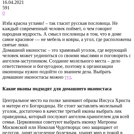
16.04.2021
591
0
Изба красна углами! – так гласит русская пословица. Не
каждый современный человек поймет, о чем говорит
народная мудрость. А смысл пословицы в том, что в доме
самое красивое — не мебель и ковры, а угол, где расположены
святые лики.
Домашний иконостас – это храмовый уголок, где верующий
человек может уединиться со своими мыслями и поговорить с
ангелом-заступником. Создание молельного места – дело
ответственное и богоугодное, поэтому к организации
иконницы нужно подойти со знанием дела. Выбрать
домашние иконостасы можно
тут
.
Какие иконы подходят для домашнего иконостаса
Центральное место на полке занимают образы Иисуса Христа
и матери его Богородицы. Не стоит заставлять молельный
уголок, достаточно в качестве третьей иконы выбрать лик
праведника, который послужит ангелом-хранителем для всей
семьи. Церковники советуют выбрать иконку Матроны
Московской или Николая Чудотворца: оно защищают от
недугов, дарят исцеление болезным, хранят мир и покой в