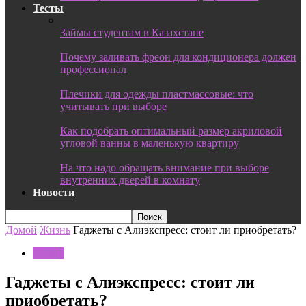
Тесты
Займы студентам в Казахстане
Почему заливать фреон для кондиционера должен
профессионал
Плечики для одежды пластмассовые: что
учитывать при выборе
Как подобрать оптимальный размер акриловой
угловой ванны в маленькую квартиру
На что надо обращать внимание при выборе
внутренних дверей в комнату
Новости
Домой
Жизнь
Гаджеты с Алиэкспресс: стоит ли приобретать?
Жизнь
Гаджеты с Алиэкспресс: стоит ли
приобретать?