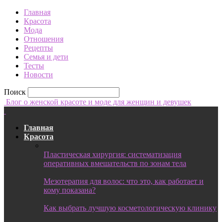
Главная
Красота
Мода
Отношения
Рецепты
Семья и дети
Тесты
Новости
Поиск
Блог о женской красоте и моде для женщин и девушек
Главная
Красота
Пластическая хирургия: систематизация
оперативных вмешательств по зонам тела
Мезотерапия для волос: что это, как работает и
кому показана?
Как выбрать лучшую косметологическую клинику