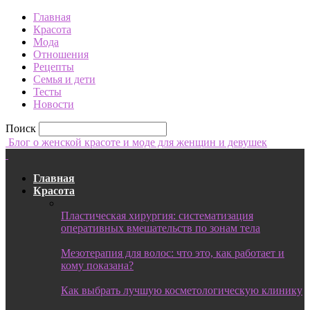
Главная
Красота
Мода
Отношения
Рецепты
Семья и дети
Тесты
Новости
Поиск
Блог о женской красоте и моде для женщин и девушек
Главная
Красота
Пластическая хирургия: систематизация
оперативных вмешательств по зонам тела
Мезотерапия для волос: что это, как работает и
кому показана?
Как выбрать лучшую косметологическую клинику