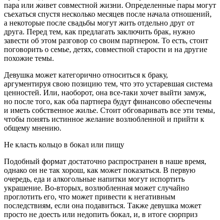
пара или живет совместной жизни. Определенные пары могут
съехаться спустя несколько месяцев после начала отношений,
а некоторые после свадьбы могут жить отдельно друг от
друга. Перед тем, как предлагать заключить брак, нужно
завести об этом разговор со своим партнером. То есть, стоит
поговорить о семье, детях, совместной старости и на другие
похожие темы.
Девушка может категорично относиться к браку,
аргументируя свою позицию тем, что это устаревшая система
ценностей. Или, наоборот, она все-таки хочет выйти замуж,
но после того, как оба партнера будут финансово обеспечены
и иметь собственное жилье. Стоит обговаривать все эти темы,
чтобы понять истинное желание возлюбленной и прийти к
общему мнению.
Не класть кольцо в бокал или пищу
Подобный формат достаточно распространен в наше время,
однако он не так хорош, как может показаться. В первую
очередь, еда и алкогольные напитки могут испортить
украшение. Во-вторых, возлюбленная может случайно
проглотить его, что может привести к негативным
последствиям, если она подавиться. Также девушка может
просто не доесть или недопить бокал, и, в итоге сюрприз