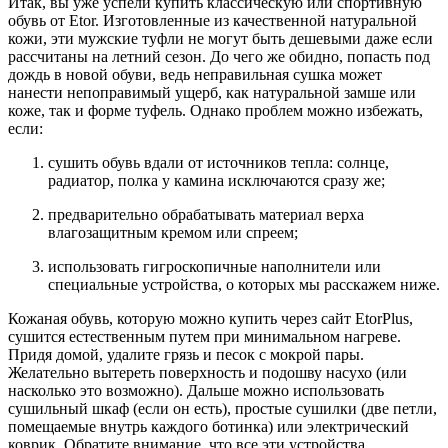
Итак, вы уже успели купить классическую или спортивную
обувь от Etor. Изготовленные из качественной натуральной
кожи, эти мужские туфли не могут быть дешевыми даже если
рассчитаны на летний сезон. До чего же обидно, попасть под
дождь в новой обуви, ведь неправильная сушка может
нанести непоправимый ущерб, как натуральной замше или
коже, так и форме туфель. Однако проблем можно избежать,
если:
сушить обувь вдали от источников тепла: солнце,
радиатор, полка у камина исключаются сразу же;
предварительно обрабатывать материал верха
влагозащитным кремом или спреем;
использовать гигроскопичные наполнители или
специальные устройства, о которых мы расскажем ниже.
Кожаная обувь, которую можно купить через сайт EtorPlus,
сушится естественным путем при минимальном нагреве.
Придя домой, удалите грязь и песок с мокрой пары.
Желательно вытереть поверхность и подошву насухо (или
насколько это возможно). Дальше можно использовать
сушильный шкаф (если он есть), простые сушилки (две петли,
помещаемые внутрь каждого ботинка) или электрический
коврик. Обратите внимание, что все эти устройства