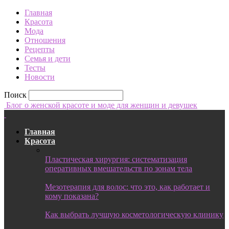
Главная
Красота
Мода
Отношения
Рецепты
Семья и дети
Тесты
Новости
Поиск
Блог о женской красоте и моде для женщин и девушек
Главная
Красота
Пластическая хирургия: систематизация
оперативных вмешательств по зонам тела
Мезотерапия для волос: что это, как работает и
кому показана?
Как выбрать лучшую косметологическую клинику