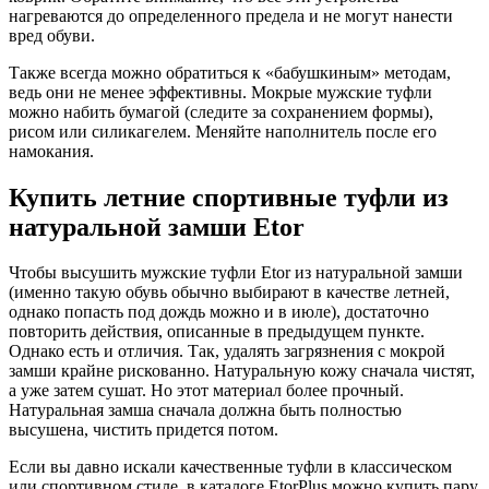
нагреваются до определенного предела и не могут нанести
вред обуви.
Также всегда можно обратиться к «бабушкиным» методам,
ведь они не менее эффективны. Мокрые мужские туфли
можно набить бумагой (следите за сохранением формы),
рисом или силикагелем. Меняйте наполнитель после его
намокания.
Купить летние спортивные туфли из
натуральной замши Etor
Чтобы высушить мужские туфли Etor из натуральной замши
(именно такую обувь обычно выбирают в качестве летней,
однако попасть под дождь можно и в июле), достаточно
повторить действия, описанные в предыдущем пункте.
Однако есть и отличия. Так, удалять загрязнения с мокрой
замши крайне рискованно. Натуральную кожу сначала чистят,
а уже затем сушат. Но этот материал более прочный.
Натуральная замша сначала должна быть полностью
высушена, чистить придется потом.
Если вы давно искали качественные туфли в классическом
или спортивном стиле, в каталоге EtorPlus можно купить пару