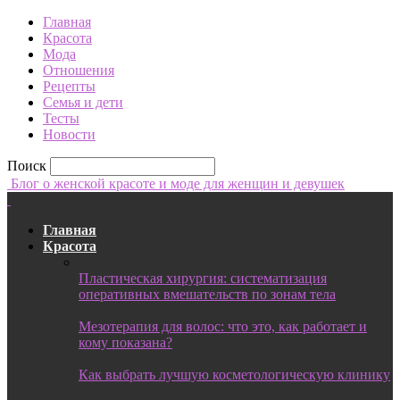
Главная
Красота
Мода
Отношения
Рецепты
Семья и дети
Тесты
Новости
Поиск
Блог о женской красоте и моде для женщин и девушек
Главная
Красота
Пластическая хирургия: систематизация
оперативных вмешательств по зонам тела
Мезотерапия для волос: что это, как работает и
кому показана?
Как выбрать лучшую косметологическую клинику