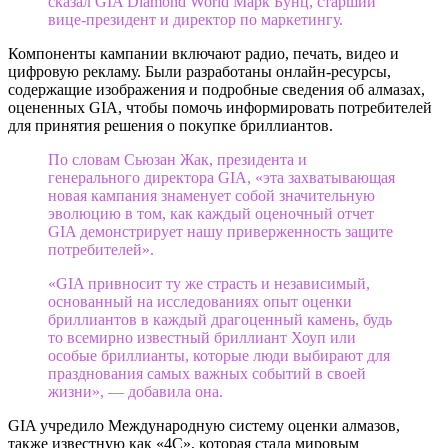
сказал GIA Diamond World Марк Бунц, старший
вице-президент и директор по маркетингу.
Компоненты кампании включают радио, печать, видео и
цифровую рекламу. Были разработаны онлайн-ресурсы,
содержащие изображения и подробные сведения об алмазах,
оцененных GIA, чтобы помочь информировать потребителей
для принятия решения о покупке бриллиантов.
По словам Сьюзан Жак, президента и
генерального директора GIA, «эта захватывающая
новая кампания знаменует собой значительную
эволюцию в том, как каждый оценочный отчет
GIA демонстрирует нашу приверженность защите
потребителей».
«GIA привносит ту же страсть и независимый,
основанный на исследованиях опыт оценки
бриллиантов в каждый драгоценный камень, будь
то всемирно известный бриллиант Хоуп или
особые бриллианты, которые люди выбирают для
празднования самых важных событий в своей
жизни», — добавила она.
GIA учредило Международную систему оценки алмазов,
также известную как «4C», которая стала мировым