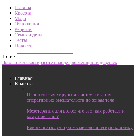
Главная
Красота
Мода
Отношения
Рецепты
Семья и дети
Тесты
Новости
Поиск
Блог о женской красоте и моде для женщин и девушек
Главная
Красота
Пластическая хирургия: систематизация
оперативных вмешательств по зонам тела
Мезотерапия для волос: что это, как работает и
кому показана?
Как выбрать лучшую косметологическую клинику