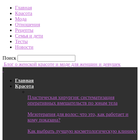
Главная
Красота
Мода
Отношения
Рецепты
Семья и дети
Тесты
Новости
Поиск
Блог о женской красоте и моде для женщин и девушек
Главная
Красота
Пластическая хирургия: систематизация
оперативных вмешательств по зонам тела
Мезотерапия для волос: что это, как работает и
кому показана?
Как выбрать лучшую косметологическую клинику