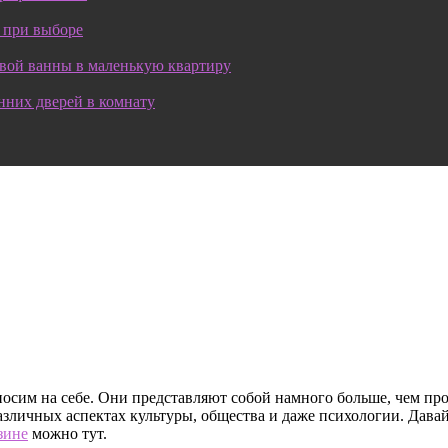
 при выборе
овой ванны в маленькую квартиру
нних дверей в комнату
осим на себе. Они представляют собой намного больше, чем пр
различных аспектах культуры, общества и даже психологии. Дава
зине
можно тут.