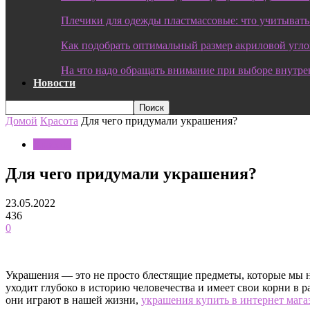
Плечики для одежды пластмассовые: что учитывать
Как подобрать оптимальный размер акриловой угл
На что надо обращать внимание при выборе внутре
Новости
Домой
Красота
Для чего придумали украшения?
Красота
Для чего придумали украшения?
23.05.2022
436
0
Украшения — это не просто блестящие предметы, которые мы н
уходит глубоко в историю человечества и имеет свои корни в 
они играют в нашей жизни,
украшения купить в интернет мага