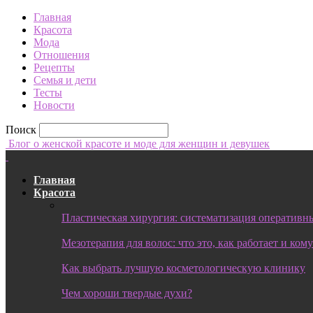
Главная
Красота
Мода
Отношения
Рецепты
Семья и дети
Тесты
Новости
Поиск
Блог о женской красоте и моде для женщин и девушек
Главная
Красота
Пластическая хирургия: систематизация оперативны
Мезотерапия для волос: что это, как работает и ком
Как выбрать лучшую косметологическую клинику
Чем хороши твердые духи?