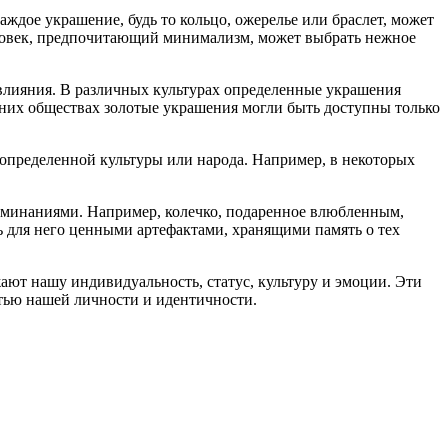
ждое украшение, будь то кольцо, ожерелье или браслет, может
человек, предпочитающий минимализм, может выбрать нежное
 влияния. В различных культурах определенные украшения
вних обществах золотые украшения могли быть доступны только
 определенной культуры или народа. Например, в некоторых
оминаниями. Например, колечко, подаренное влюбленным,
ь для него ценными артефактами, хранящими память о тех
ают нашу индивидуальность, статус, культуру и эмоции. Эти
тью нашей личности и идентичности.