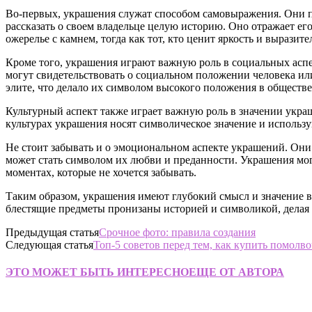
Во-первых, украшения служат способом самовыражения. Они по
рассказать о своем владельце целую историю. Оно отражает е
ожерелье с камнем, тогда как тот, кто ценит яркость и выразит
Кроме того, украшения играют важную роль в социальных аспе
могут свидетельствовать о социальном положении человека ил
элите, что делало их символом высокого положения в обществе
Культурный аспект также играет важную роль в значении укра
культурах украшения носят символическое значение и использу
Не стоит забывать и о эмоциональном аспекте украшений. Он
может стать символом их любви и преданности. Украшения мог
моментах, которые не хочется забывать.
Таким образом, украшения имеют глубокий смысл и значение в 
блестящие предметы пронизаны историей и символикой, делая 
Предыдущая статья
Срочное фото: правила создания
Следующая статья
Топ-5 советов перед тем, как купить помолв
ЭТО МОЖЕТ БЫТЬ ИНТЕРЕСНО
ЕЩЕ ОТ АВТОРА