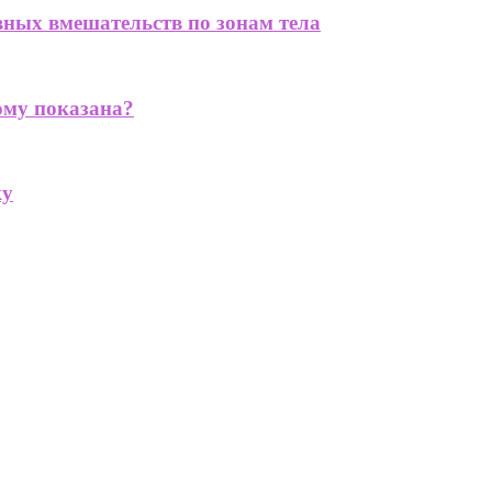
вных вмешательств по зонам тела
кому показана?
ку