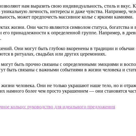
зволяют нам выразить свою индивидуальность, стиль и вкус. Ка
го уникальную личность, интересы и даже чувства. Например, 
ельность, может предпочесть массивное колье с яркими камнями.
ктах жизни. Они часто являются символом статуса, богатства и
и его принадлежности к определенной группе. Например, в дре
.
шений. Они могут быть глубоко вкоренены в традиции и обычаи
ются в ритуалах, свадьбах или других церемониях.
и могут быть прочно связаны с определенными эмоциями и восп
ут быть связаны с важными событиями в жизни человека и стат
жизни человека. Они не только украшают наше тело, но и отраж
их намного более чем просто украшением — они становятся час
очное кольцо: руководство для идеального предложения