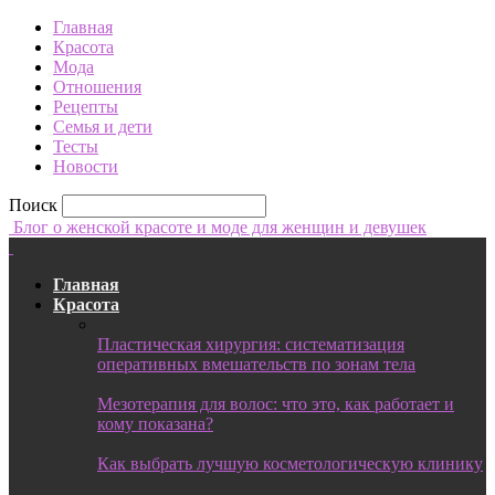
Главная
Красота
Мода
Отношения
Рецепты
Семья и дети
Тесты
Новости
Поиск
Блог о женской красоте и моде для женщин и девушек
Главная
Красота
Пластическая хирургия: систематизация
оперативных вмешательств по зонам тела
Мезотерапия для волос: что это, как работает и
кому показана?
Как выбрать лучшую косметологическую клинику