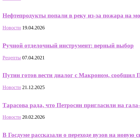
Нефтепродукты попали в реку из-за пожара на м
Новости
19.04.2026
Ручной отделочный инструмент: верный выбор
Рецепты
07.04.2021
Путин готов вести диалог с Макроном, сообщил 
Новости
21.12.2025
Тарасова рада, что Петросян пригласили на гал
Новости
20.02.2026
В Госдуме рассказали о переходе вузов на новую 