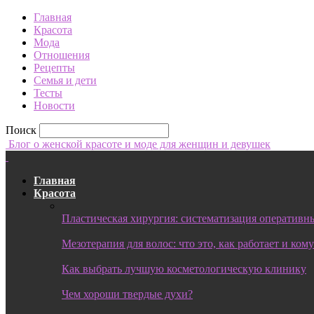
Главная
Красота
Мода
Отношения
Рецепты
Семья и дети
Тесты
Новости
Поиск
Блог о женской красоте и моде для женщин и девушек
Главная
Красота
Пластическая хирургия: систематизация оперативны
Мезотерапия для волос: что это, как работает и ком
Как выбрать лучшую косметологическую клинику
Чем хороши твердые духи?