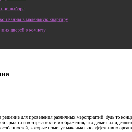
 при выборе
овой ванны в маленькую квартиру
нних дверей в комнату
ана
е решение для проведения различных мероприятий, будь то конц
ой яркости и контрастности изображения, что делает их идеаль
х особенностей, которые помогут максимально эффективно орган