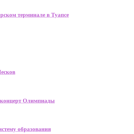
орском терминале в Туапсе
Песков
а-концерт Олимпиады
систему образования