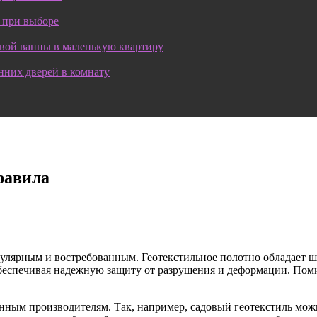
 при выборе
овой ванны в маленькую квартиру
нних дверей в комнату
равила
опулярным и востребованным. Геотекстильное полотно обладает 
еспечивая надежную защиту от разрушения и деформации. Помим
нным производителям. Так, например, садовый геотекстиль мож