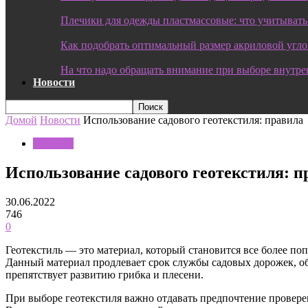
Плечики для одежды пластмассовые: что учитывать
Как подобрать оптимальный размер акриловой угл
На что надо обращать внимание при выборе внутре
Новости
Домой
Новости
Использование садового геотекстиля: правила
Новости
Использование садового геотекстиля: п
30.06.2022
746
0
Геотекстиль — это материал, который становится все более п
Данный материал продлевает срок службы садовых дорожек, об
препятствует развитию грибка и плесени.
При выборе геотекстиля важно отдавать предпочтение провере