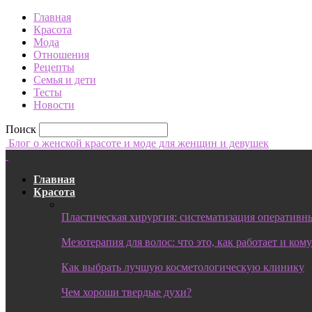
Главная
Красота
Мода
Отношения
Рецепты
Семья и дети
Тесты
Новости
Поиск
Блог о женской красоте и моде для женщин и девушек
Главная
Красота
Пластическая хирургия: систематизация оперативны
Мезотерапия для волос: что это, как работает и ком
Как выбрать лучшую косметологическую клинику
Чем хороши твердые духи?