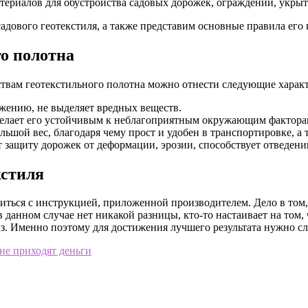
териалов для обустройства садовых дорожек, ограждений, укрыт
адового геотекстиля, а также представим основные правила его 
го полотна
ствам геотекстильного полотна можно отнести следующие харак
жению, не выделяет вредных веществ.
делает его устойчивым к неблагоприятным окружающим фактора
льшой вес, благодаря чему прост и удобен в транспортировке, 
защиту дорожек от деформации, эрозии, способствует отведен
кстиля
ться с инструкцией, приложенной производителем. Дело в том, 
 в данном случае нет никакой разницы, кто-то настаивает на том,
низ. Именно поэтому для достижения лучшего результата нужно с
не приходят деньги