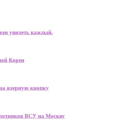
жен увидеть каждый.
ной Кореи
 на ядерную кнопку
илотников ВСУ на Москву