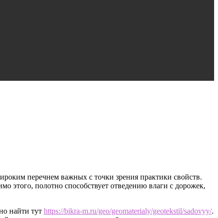
широким перечнем важных с точки зрения практики свойств.
о этого, полотно способствует отведению влаги с дорожек,
но найти тут
https://bikra-m.ru/geo/geomaterialy/geotekstil/sadovyy/
.