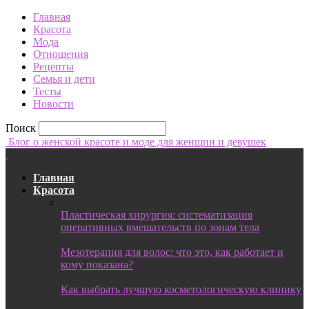
Главная
Красота
Мода
Отношения
Рецепты
Семья и дети
Тесты
Новости
Поиск
Блог о женской красоте и моде для женщин и девушек
Главная
Красота
Пластическая хирургия: систематизация
оперативных вмешательств по зонам тела
Мезотерапия для волос: что это, как работает и
кому показана?
Как выбрать лучшую косметологическую клинику