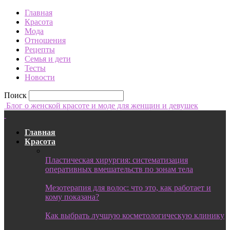
Главная
Красота
Мода
Отношения
Рецепты
Семья и дети
Тесты
Новости
Поиск
Блог о женской красоте и моде для женщин и девушек
Главная
Красота
Пластическая хирургия: систематизация
оперативных вмешательств по зонам тела
Мезотерапия для волос: что это, как работает и
кому показана?
Как выбрать лучшую косметологическую клинику