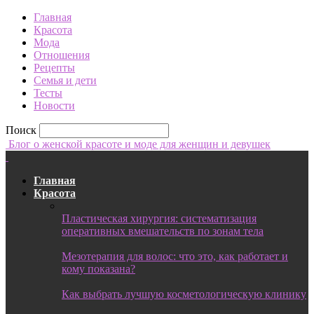
Главная
Красота
Мода
Отношения
Рецепты
Семья и дети
Тесты
Новости
Поиск
Блог о женской красоте и моде для женщин и девушек
Главная
Красота
Пластическая хирургия: систематизация
оперативных вмешательств по зонам тела
Мезотерапия для волос: что это, как работает и
кому показана?
Как выбрать лучшую косметологическую клинику