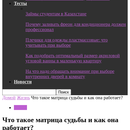
Тесты
Займы студентам в Казахстане
Почему заливать фреон для кондиционера должен
профессионал
Плечики для одежды пластмассовые: что
учитывать при выборе
Как подобрать оптимальный размер акриловой
угловой ванны в маленькую квартиру
На что надо обращать внимание при выборе
внутренних дверей в комнату
Новости
Домой
Жизнь
Что такое матрица судьбы и как она работает?
Жизнь
Что такое матрица судьбы и как она
работает?