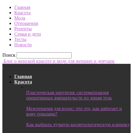
Главная
Красота
Мода
Отношения
Рецепты
Семья и дети
Тесты
Новости
Поиск
Блог о женской красоте и моде для женщин и девушек
Главная
Красота
Пластическая хирургия: систематизация
оперативных вмешательств по зонам тела
Мезотерапия для волос: что это, как работает и
кому показана?
Как выбрать лучшую косметологическую клинику