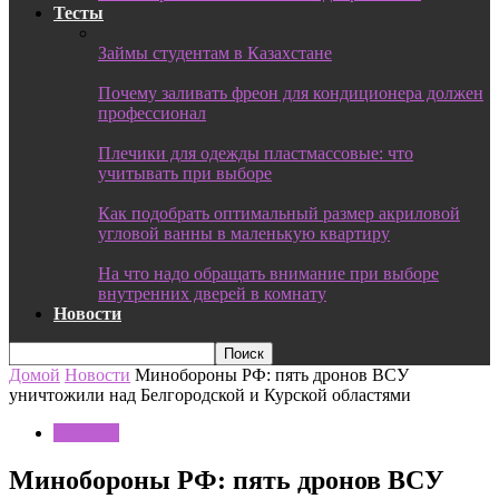
Тесты
Займы студентам в Казахстане
Почему заливать фреон для кондиционера должен
профессионал
Плечики для одежды пластмассовые: что
учитывать при выборе
Как подобрать оптимальный размер акриловой
угловой ванны в маленькую квартиру
На что надо обращать внимание при выборе
внутренних дверей в комнату
Новости
Домой
Новости
Минобороны РФ: пять дронов ВСУ
уничтожили над Белгородской и Курской областями
Новости
Минобороны РФ: пять дронов ВСУ