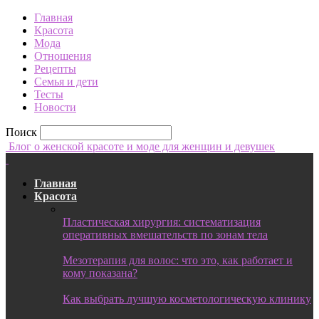
Главная
Красота
Мода
Отношения
Рецепты
Семья и дети
Тесты
Новости
Поиск
Блог о женской красоте и моде для женщин и девушек
Главная
Красота
Пластическая хирургия: систематизация
оперативных вмешательств по зонам тела
Мезотерапия для волос: что это, как работает и
кому показана?
Как выбрать лучшую косметологическую клинику