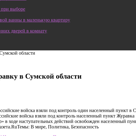
 при выборе
овой ванны в маленькую квартиру
нних дверей в комнату
Сумской области
авку в Сумской области
ссийские войска взяли под контроль один населенный пункт в 
сийские войска взяли под контроль населенный пункт Журавка
р» в ходе наступательных действий освобожден населенный пун
зета.RuТемы: В мире, Политика, Безопасность