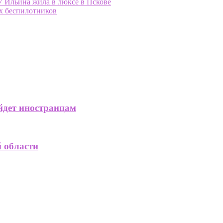
У Ильина жила в люксе в Пскове
х беспилотников
ойдет иностранцам
й области