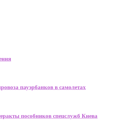
ения
провоза пауэрбанков в самолетах
теракты пособников спецслужб Киева