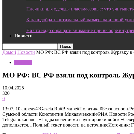
Плечики для одежды пластмассовые: что учитывать
Как подобрать оптимальный размер акриловой угл
На что надо обращать внимание при выборе внутре
Новости
Домой
Новости
МО РФ: ВС РФ взяли под контроль Журавку в 
Новости
МО РФ: ВС РФ взяли под контроль Жур
10.04.2025
320
0
13:07, 10 апреля@Gazeta.Ru#В мире#Политика#БезопасностьРо
Сумской области Константин Михальчевский/РИА Новости Рос
Telegram-канале . «Подразделениями группировки войск «Севе
дополняется…Полный текст новости на источникеИсточник: Га