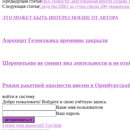
Предыдущая статья
РИА Новости: арестованная ректор ПсковГ
Следующая статья
Средства ПВО за сутки сбили 200 украински
ЭТО МОЖЕТ БЫТЬ ИНТЕРЕСНО
ЕЩЕ ОТ АВТОРА
Аэропорт Геленджика временно закрыли
Шереметьево не сменит вид деятельности и не от
Режим ракетной опасности введен в Оренбургско
войти в систему
Добро пожаловать! Войдите в свою учётную запись
Ваше имя пользователя
Ваш пароль
Forgot your password? Get help