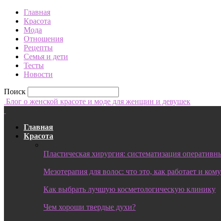
Главная
Красота
Мода
Отношения
Рецепты
Семья и дети
Тесты
Новости
Поиск
Блог о женской красоте и моде для женщин и девушек
Главная
Красота
Пластическая хирургия: систематизация оперативны
Мезотерапия для волос: что это, как работает и ком
Как выбрать лучшую косметологическую клинику
Чем хороши твердые духи?