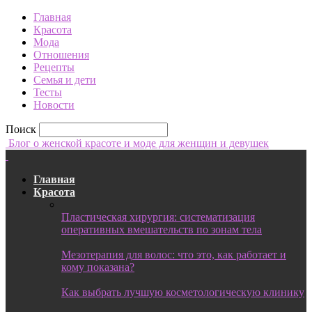
Главная
Красота
Мода
Отношения
Рецепты
Семья и дети
Тесты
Новости
Поиск
Блог о женской красоте и моде для женщин и девушек
Главная
Красота
Пластическая хирургия: систематизация
оперативных вмешательств по зонам тела
Мезотерапия для волос: что это, как работает и
кому показана?
Как выбрать лучшую косметологическую клинику