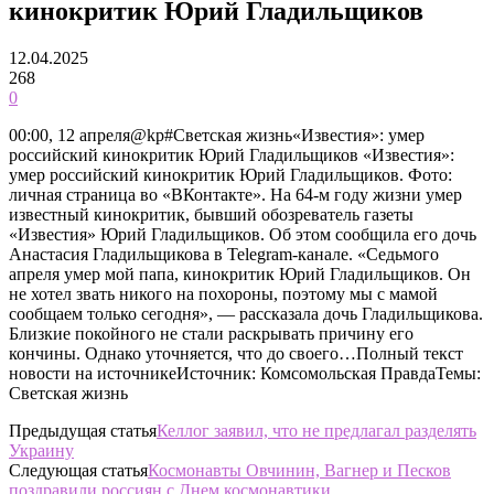
кинокритик Юрий Гладильщиков
12.04.2025
268
0
00:00, 12 апреля@kp#Светская жизнь«Известия»: умер
российский кинокритик Юрий Гладильщиков «Известия»:
умер российский кинокритик Юрий Гладильщиков. Фото:
личная страница во «ВКонтакте». На 64-м году жизни умер
известный кинокритик, бывший обозреватель газеты
«Известия» Юрий Гладильщиков. Об этом сообщила его дочь
Анастасия Гладильщикова в Telegram-канале. «Седьмого
апреля умер мой папа, кинокритик Юрий Гладильщиков. Он
не хотел звать никого на похороны, поэтому мы с мамой
сообщаем только сегодня», — рассказала дочь Гладильщикова.
Близкие покойного не стали раскрывать причину его
кончины. Однако уточняется, что до своего…Полный текст
новости на источникеИсточник: Комсомольская ПравдаТемы:
Светская жизнь
Предыдущая статья
Келлог заявил, что не предлагал разделять
Украину
Следующая статья
Космонавты Овчинин, Вагнер и Песков
поздравили россиян с Днем космонавтики