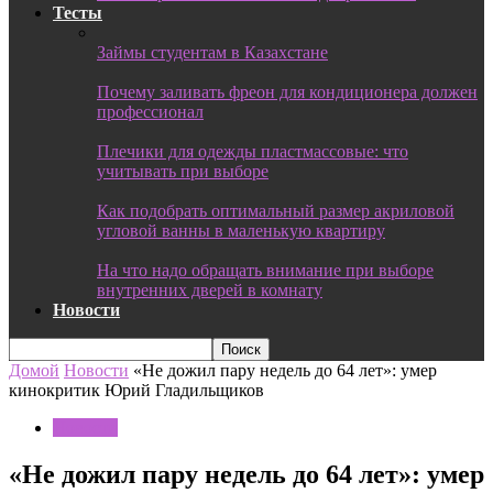
Тесты
Займы студентам в Казахстане
Почему заливать фреон для кондиционера должен
профессионал
Плечики для одежды пластмассовые: что
учитывать при выборе
Как подобрать оптимальный размер акриловой
угловой ванны в маленькую квартиру
На что надо обращать внимание при выборе
внутренних дверей в комнату
Новости
Домой
Новости
«Не дожил пару недель до 64 лет»: умер
кинокритик Юрий Гладильщиков
Новости
«Не дожил пару недель до 64 лет»: умер