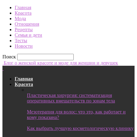
Главная
Красота
Мода
Отношения
Рецепты
Семья и дети
Тесты
Новости
Поиск
Блог о женской красоте и моде для женщин и девушек
Главная
Красота
Пластическая хирургия: систематизация
оперативных вмешательств по зонам тела
Мезотерапия для волос: что это, как работает и
кому показана?
Как выбрать лучшую косметологическую клинику