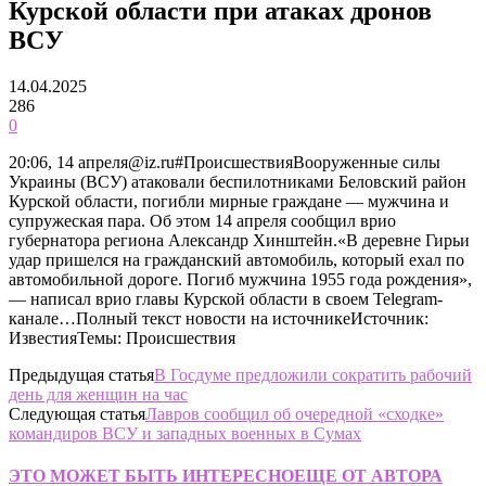
Курской области при атаках дронов
ВСУ
14.04.2025
286
0
20:06, 14 апреля@iz.ru#ПроисшествияВооруженные силы
Украины (ВСУ) атаковали беспилотниками Беловский район
Курской области, погибли мирные граждане — мужчина и
супружеская пара. Об этом 14 апреля сообщил врио
губернатора региона Александр Хинштейн.«В деревне Гирьи
удар пришелся на гражданский автомобиль, который ехал по
автомобильной дороге. Погиб мужчина 1955 года рождения»,
— написал врио главы Курской области в своем Telegram-
канале…Полный текст новости на источникеИсточник:
ИзвестияТемы: Происшествия
Предыдущая статья
В Госдуме предложили сократить рабочий
день для женщин на час
Следующая статья
Лавров сообщил об очередной «сходке»
командиров ВСУ и западных военных в Сумах
ЭТО МОЖЕТ БЫТЬ ИНТЕРЕСНО
ЕЩЕ ОТ АВТОРА