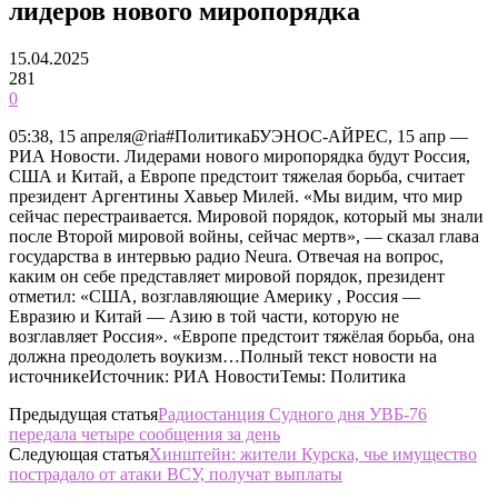
лидеров нового миропорядка
15.04.2025
281
0
05:38, 15 апреля@ria#ПолитикаБУЭНОС-АЙРЕС, 15 апр —
РИА Новости. Лидерами нового миропорядка будут Россия,
США и Китай, а Европе предстоит тяжелая борьба, считает
президент Аргентины Хавьер Милей. «Мы видим, что мир
сейчас перестраивается. Мировой порядок, который мы знали
после Второй мировой войны, сейчас мертв», — сказал глава
государства в интервью радио Neura. Отвечая на вопрос,
каким он себе представляет мировой порядок, президент
отметил: «США, возглавляющие Америку , Россия —
Евразию и Китай — Азию в той части, которую не
возглавляет Россия». «Европе предстоит тяжёлая борьба, она
должна преодолеть воукизм…Полный текст новости на
источникеИсточник: РИА НовостиТемы: Политика
Предыдущая статья
Радиостанция Судного дня УВБ-76
передала четыре сообщения за день
Следующая статья
Хинштейн: жители Курска, чье имущество
пострадало от атаки ВСУ, получат выплаты