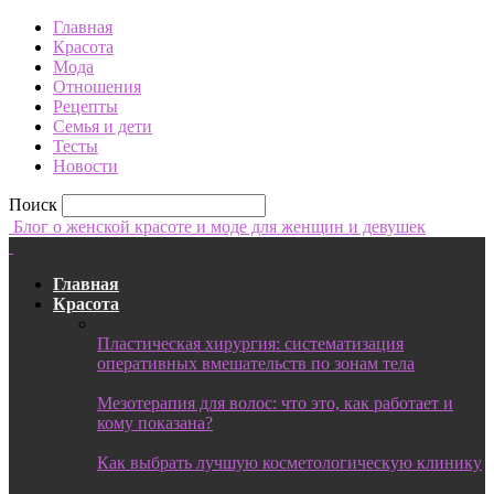
Главная
Красота
Мода
Отношения
Рецепты
Семья и дети
Тесты
Новости
Поиск
Блог о женской красоте и моде для женщин и девушек
Главная
Красота
Пластическая хирургия: систематизация
оперативных вмешательств по зонам тела
Мезотерапия для волос: что это, как работает и
кому показана?
Как выбрать лучшую косметологическую клинику