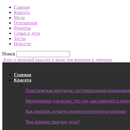
Главная
Красота
Мода
Отношения
Рецепты
Семья и дети
Тесты
Новости
Поиск
Блог о женской красоте и моде для женщин и девушек
Главная
Красота
Пластическая хирургия: систематизация оперативны
Мезотерапия для волос: что это, как работает и ком
Как выбрать лучшую косметологическую клинику
Чем хороши твердые духи?