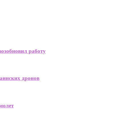
возобновил работу
раинских дронов
молет