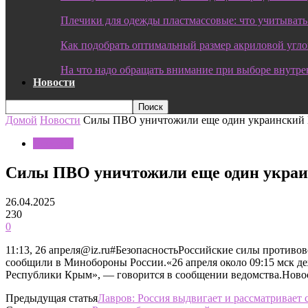
Плечики для одежды пластмассовые: что учитывать
Как подобрать оптимальный размер акриловой угл
На что надо обращать внимание при выборе внутре
Новости
Домой
Новости
Силы ПВО уничтожили еще один украинский
Новости
Силы ПВО уничтожили еще один укра
26.04.2025
230
0
11:13, 26 апреля@iz.ru#БезопасностьРоссийские силы проти
сообщили в Минобороны России.«26 апреля около 09:15 мск 
Республики Крым», — говорится в сообщении ведомства.Ново
Предыдущая статья
Лавров: Россия выдвигает и рассматривает