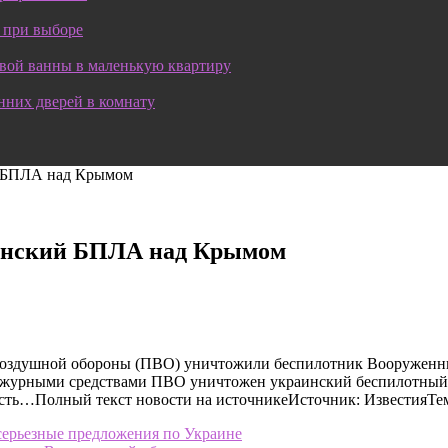
 при выборе
овой ванны в маленькую квартиру
нних дверей в комнату
 БПЛА над Крымом
инский БПЛА над Крымом
вовоздушной обороны (ПВО) уничтожили беспилотник Вооруженн
дежурными средствами ПВО уничтожен украинский беспилотный 
сть…Полный текст новости на источникеИсточник: ИзвестияТем
 серьезные предложения по Украине