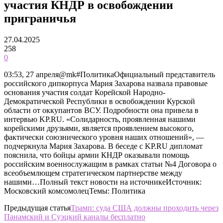
участия КНДР в освобождении
приграничья
27.04.2025
258
0
03:53, 27 апреля@mk#ПолитикаОфициальный представитель
российского дипкорпуса Мария Захарова назвала правовые
основания участия солдат Корейской Народно-
Демократической Республики в освобождении Курской
области от оккупантов ВСУ. Подробности она привела в
интервью KP.RU. «Солидарность, проявленная нашими
корейскими друзьями, является проявлением высокого,
фактически союзнического уровня наших отношений», —
подчеркнула Мария Захарова. В беседе с KP.RU дипломат
пояснила, что бойцы армии КНДР оказывали помощь
российским военнослужащим в рамках статьи №4 Договора о
всеобъемлющем стратегическом партнерстве между
нашими…Полный текст новости на источникеИсточник:
Московский комсомолецТемы: Политика
Предыдущая статья
Трамп: суда США должны проходить через
Панамский и Суэцкий каналы бесплатно