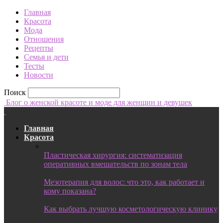
Главная
Красота
Мода
Отношения
Рецепты
Семья и дети
Тесты
Новости
Поиск
Блог о женской красоте и моде для женщин и девушек
Главная
Красота
Пластическая хирургия: систематизация
оперативных вмешательств по зонам тела
Мезотерапия для волос: что это, как работает и
кому показана?
Как выбрать лучшую косметологическую клинику