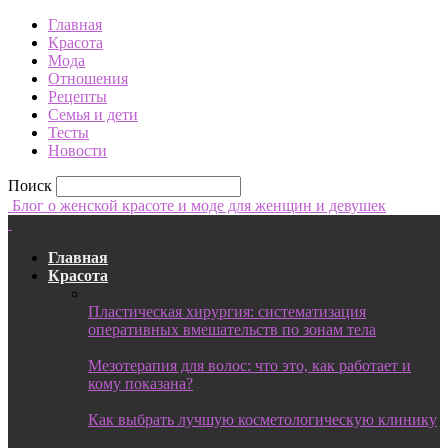
Главная
Красота
Мода
Отношения
Рецепты
Семья и дети
Тесты
Новости
Поиск
Блог о женской красоте и моде для женщин и девушек
Главная
Красота
Пластическая хирургия: систематизация
оперативных вмешательств по зонам тела
Мезотерапия для волос: что это, как работает и
кому показана?
Как выбрать лучшую косметологическую клинику