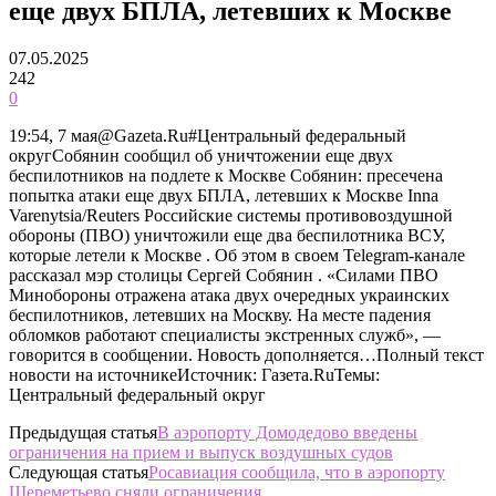
еще двух БПЛА, летевших к Москве
07.05.2025
242
0
19:54, 7 мая@Gazeta.Ru#Центральный федеральный
округСобянин сообщил об уничтожении еще двух
беспилотников на подлете к Москве Собянин: пресечена
попытка атаки еще двух БПЛА, летевших к Москве Inna
Varenytsia/Reuters Российские системы противовоздушной
обороны (ПВО) уничтожили еще два беспилотника ВСУ,
которые летели к Москве . Об этом в своем Telegram-канале
рассказал мэр столицы Сергей Собянин . «Силами ПВО
Минобороны отражена атака двух очередных украинских
беспилотников, летевших на Москву. На месте падения
обломков работают специалисты экстренных служб», —
говорится в сообщении. Новость дополняется…Полный текст
новости на источникеИсточник: Газета.RuТемы:
Центральный федеральный округ
Предыдущая статья
В аэропорту Домодедово введены
ограничения на прием и выпуск воздушных судов
Следующая статья
Росавиация сообщила, что в аэропорту
Шереметьево сняли ограничения