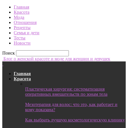
Главная
Красота
Мода
Отношения
Рецепты
Семья и дети
Тесты
Новости
Поиск
Блог о женской красоте и моде для женщин и девушек
Главная
Красота
Пластическая хирургия: систематизация
оперативных вмешательств по зонам тела
Мезотерапия для волос: что это, как работает и
кому показана?
Как выбрать лучшую косметологическую клинику