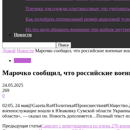
Плечики для одежды пластмассовые: что учитывать
Как подобрать оптимальный размер акриловой угл
На что надо обращать внимание при выборе внутре
Новости
Домой
Новости
Марочко сообщил, что российские военные в
Новости
Марочко сообщил, что российские вое
24.05.2025
269
0
02:05, 24 мая@Gazeta.Ru#Политика#Происшествия#Общество.
военнослужащие вошли в Юнаковку Сумской области Украины
области», — сказал он. Новость дополняется…Полный текст н
Предыдущая статья
Самолет с вернувшимися из плена 270 вое