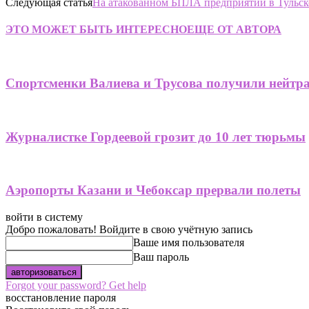
Следующая статья
На атакованном БПЛА предприятии в Тульск
ЭТО МОЖЕТ БЫТЬ ИНТЕРЕСНО
ЕЩЕ ОТ АВТОРА
Спортсменки Валиева и Трусова получили нейтр
Журналистке Гордеевой грозит до 10 лет тюрьмы
Аэропорты Казани и Чебоксар прервали полеты
войти в систему
Добро пожаловать! Войдите в свою учётную запись
Ваше имя пользователя
Ваш пароль
Forgot your password? Get help
восстановление пароля