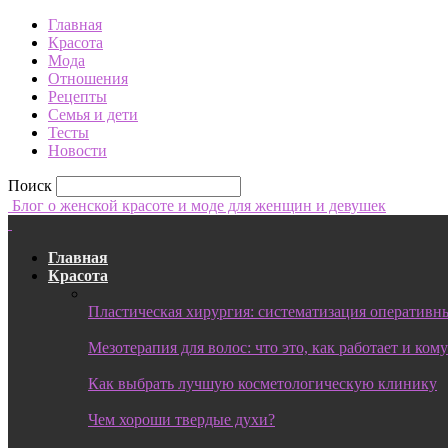
Главная
Красота
Мода
Отношения
Рецепты
Семья и дети
Тесты
Новости
Поиск
Блог о женской красоте и моде для женщин и девушек
Главная
Красота
Пластическая хирургия: систематизация оперативны
Мезотерапия для волос: что это, как работает и ком
Как выбрать лучшую косметологическую клинику
Чем хороши твердые духи?