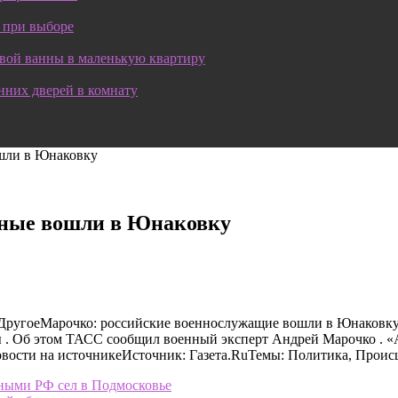
 при выборе
овой ванны в маленькую квартиру
нних дверей в комнату
ошли в Юнаковку
нные вошли в Юнаковку
ДругоеМарочко: российские военнослужащие вошли в Юнаковку
 . Об этом ТАСС сообщил военный эксперт Андрей Марочко . 
овости на источникеИсточник: Газета.RuТемы: Политика, Проис
нными РФ сел в Подмосковье