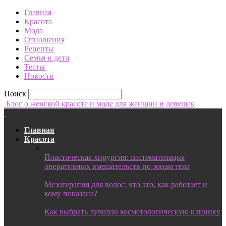
Главная
Красота
Мода
Отношения
Рецепты
Семья и дети
Тесты
Новости
Поиск
Блог о женской красоте и моде для женщин и девушек
Главная
Красота
Пластическая хирургия: систематизация
оперативных вмешательств по зонам тела
Мезотерапия для волос: что это, как работает и
кому показана?
Как выбрать лучшую косметологическую клинику