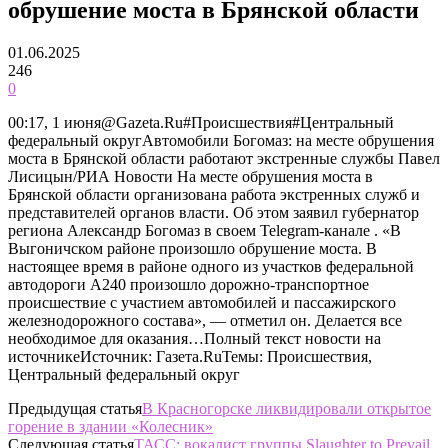
обрушение моста в Брянской области
01.06.2025
246
0
00:17, 1 июня@Gazeta.Ru#Происшествия#Центральный
федеральный округАвтомобили Богомаз: на месте обрушения
моста в Брянской области работают экстренные службы Павел
Лисицын/РИА Новости На месте обрушения моста в
Брянской области организована работа экстренных служб и
представителей органов власти. Об этом заявил губернатор
региона Александр Богомаз в своем Telegram-канале . «В
Выгоничском районе произошло обрушение моста. В
настоящее время в районе одного из участков федеральной
автодороги А240 произошло дорожно-транспортное
происшествие с участием автомобилей и пассажирского
железнодорожного состава», — отметил он. Делается все
необходимое для оказания…Полный текст новости на
источникеИсточник: Газета.RuТемы: Происшествия,
Центральный федеральный округ
Предыдущая статья
В Красногорске ликвидировали открытое
горение в здании «Колесник»
Следующая статья
ТАСС: вокалист группы Slaughter to Prevail