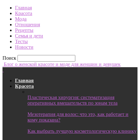
Главная
Красота
Мода
Отношения
Рецепты
Семья и дети
Тесты
Новости
Поиск
Блог о женской красоте и моде для женщин и девушек
Главная
Красота
Пластическая хирургия: систематизация
оперативных вмешательств по зонам тела
Мезотерапия для волос: что это, как работает и
кому показана?
Как выбрать лучшую косметологическую клинику