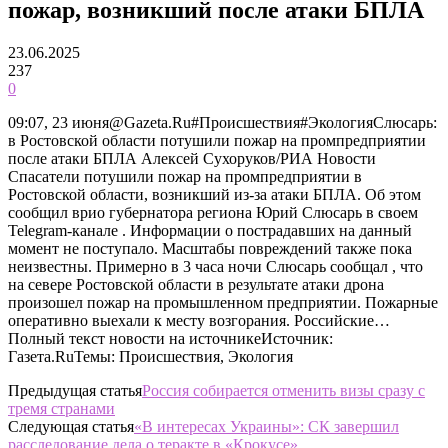
пожар, возникший после атаки БПЛА
23.06.2025
237
0
09:07, 23 июня@Gazeta.Ru#Происшествия#ЭкологияСлюсарь:
в Ростовской области потушили пожар на промпредприятии
после атаки БПЛА Алексей Сухоруков/РИА Новости
Спасатели потушили пожар на промпредприятии в
Ростовской области, возникший из-за атаки БПЛА. Об этом
сообщил врио губернатора региона Юрий Слюсарь в своем
Telegram-канале . Информации о пострадавших на данный
момент не поступало. Масштабы повреждений также пока
неизвестны. Примерно в 3 часа ночи Слюсарь сообщал , что
на севере Ростовской области в результате атаки дрона
произошел пожар на промышленном предприятии. Пожарные
оперативно выехали к месту возгорания. Российские…
Полный текст новости на источникеИсточник:
Газета.RuТемы: Происшествия, Экология
Предыдущая статья
Россия собирается отменить визы сразу с
тремя странами
Следующая статья
«В интересах Украины»: СК завершил
расследование дела о теракте в «Крокусе»