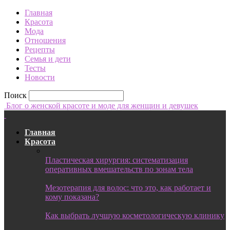
Главная
Красота
Мода
Отношения
Рецепты
Семья и дети
Тесты
Новости
Поиск
Блог о женской красоте и моде для женщин и девушек
Главная
Красота
Пластическая хирургия: систематизация
оперативных вмешательств по зонам тела
Мезотерапия для волос: что это, как работает и
кому показана?
Как выбрать лучшую косметологическую клинику