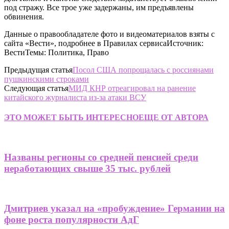
под стражу. Все трое уже задержаны, им предъявлены
обвинения.
Данные о правообладателе фото и видеоматериалов взяты с
сайта «Вести», подробнее в Правилах сервисаИсточник:
ВестиТемы: Политика, Право
Предыдущая статья
Посол США попрощалась с россиянами
пушкинскими строками
Следующая статья
МИД КНР отреагировал на ранение
китайского журналиста из-за атаки ВСУ
ЭТО МОЖЕТ БЫТЬ ИНТЕРЕСНО
ЕЩЕ ОТ АВТОРА
Названы регионы со средней пенсией среди
неработающих свыше 35 тыс. рублей
Дмитриев указал на «пробуждение» Германии на
фоне роста популярности АдГ