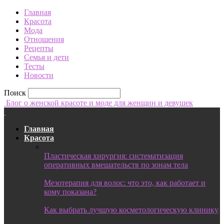
Главная
Красота
Мода
Отношения
Рецепты
Семья и дети
Тесты
Новости
Поиск
Блог о женской красоте и моде для женщин и девушек
Главная
Красота
Пластическая хирургия: систематизация
оперативных вмешательств по зонам тела
Мезотерапия для волос: что это, как работает и
кому показана?
Как выбрать лучшую косметологическую клинику