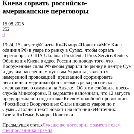
Киева сорвать российско-
американские переговоры
15.08.2025
252
0
19:24, 15 августа@Gazeta.Ru#В мире#ПолитикаМО: Киев
обвинил РФ в ударе по рынку в Сумах, чтобы сорвать
переговоры с США Ukrainian Presidential Press Service/Reuters
Обвинения Киева в адрес России по поводу того, что
Вооруженные силы РФ якобы ударили по рынку в центре Сум
и другим населенным пунктам Украины , являются
намеренной провокацией, призванной сформировать
негативный медийный фон с целью срыва российско-
американского саммита на Аляске . Об этом сообщила пресс-
служба Минобороны. В ведомстве напомнили, что 12 августа
предупреждали о подготовке Киевом подобной провокации.
«Российские Вооруженные Силы никаких ударов по г.
Сумы…Полный текст новости на источникеИсточник:
Газета.RuТемы: В мире, Политика
Предыдущая статья
Лукашенко поговорил с заместителем
спецпосланника Трампа