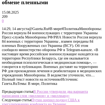
обмене пленными
15.08.2025
209
0
14:29, 14 августа@Gazeta.Ru#В мире#ПолитикаМинобороны:
Россия вернула 84 военнослужащих с территории Украины
Пресс-служба Минобороны РФ/РИА Новости Россия вернула
84 военных с территории Украины , взамен переданы 84
пленных Вооруженных сил Украины (ВСУ). Об этом
сообщило министерство обороны РФ в Telegram-канале. «В
настоящее время российские военнослужащие находятся на
территории Республики Беларусь, где им оказывается
необходимая психологическая и медицинская помощь», —
говорится в публикации. Военных доставят на территорию
РФ для прохождения лечения и реабилитации в медицинских
учреждениях Минобороны. В ведомстве уточнили, что…
Полный текст новости на источникеИсточник:
Газета.RuТемы: В мире, Политика
Предыдущая статья
В России утвердили два варианта
написания слов «миллион» и «миллиард»
Следующая статья
Путин оценил подход США к
урегулированию конфликта на Украине