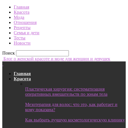
Главная
Красота
Мода
Отношения
Рецепты
Семья и дети
Тесты
Новости
Поиск
Блог о женской красоте и моде для женщин и девушек
Главная
Красота
Пластическая хирургия: систематизация
оперативных вмешательств по зонам тела
Мезотерапия для волос: что это, как работает и
кому показана?
Как выбрать лучшую косметологическую клинику