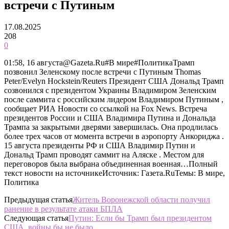
встречи с Путиным
17.08.2025
208
0
01:58, 16 августа@Gazeta.Ru#В мире#ПолитикаТрамп
позвонил Зеленскому после встречи с Путиным Thomas
Peter/Evelyn Hockstein/Reuters Президент США Дональд Трамп
созвонился с президентом Украины Владимиром Зеленским
после саммита с российским лидером Владимиром Путиным ,
сообщает РИА Новости со ссылкой на Fox News. Встреча
президентов России и США Владимира Путина и Дональда
Трампа за закрытыми дверями завершилась. Она продлилась
более трех часов от момента встречи в аэропорту Анкориджа .
15 августа президенты РФ и США Владимир Путин и
Дональд Трамп проводят саммит на Аляске . Местом для
переговоров была выбрана объединенная военная…Полный
текст новости на источникеИсточник: Газета.RuТемы: В мире,
Политика
Предыдущая статья
Житель Воронежской области получил
ранение в результате атаки БПЛА
Следующая статья
Путин: Если бы Трамп был президентом
США, войны бы не было