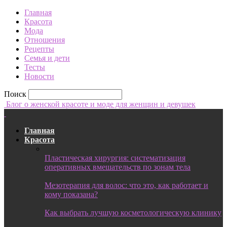
Главная
Красота
Мода
Отношения
Рецепты
Семья и дети
Тесты
Новости
Поиск
Блог о женской красоте и моде для женщин и девушек
Главная
Красота
Пластическая хирургия: систематизация
оперативных вмешательств по зонам тела
Мезотерапия для волос: что это, как работает и
кому показана?
Как выбрать лучшую косметологическую клинику