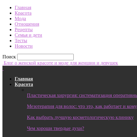
Главная
Красота
Мода
Отношения
Рецепты
Семья и дети
Тесты
Новости
Поиск
Блог о женской красоте и моде для женщин и девушек
Главная
Красота
Пластическая хирургия: систематизация оперативны
Мезотерапия для волос: что это, как работает и ком
Как выбрать лучшую косметологическую клинику
Чем хороши твердые духи?