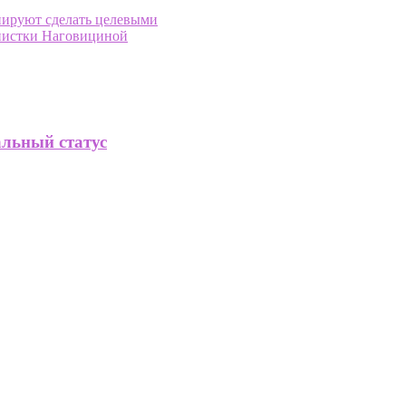
нируют сделать целевыми
инистки Наговициной
альный статус