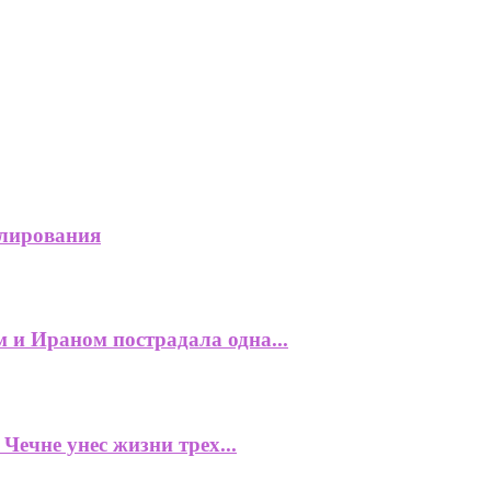
улирования
и Ираном пострадала одна...
Чечне унес жизни трех...