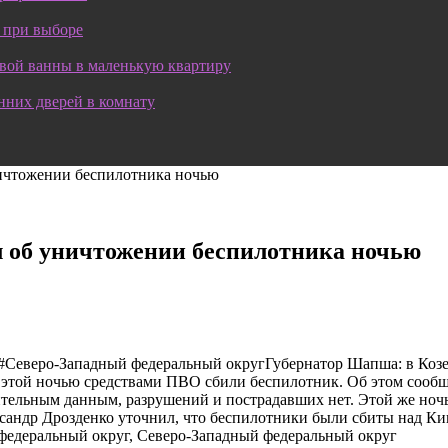
 при выборе
овой ванны в маленькую квартиру
нних дверей в комнату
ничтожении беспилотника ночью
л об уничтожении беспилотника ночью
г#Северо-Западный федеральный округГубернатор Шапша: в Коз
ти этой ночью средствами ПВО сбили беспилотник. Об этом сооб
рительным данным, разрушений и пострадавших нет. Этой же но
ександр Дрозденко уточнил, что беспилотники были сбиты над
федеральный округ, Северо-Западный федеральный округ