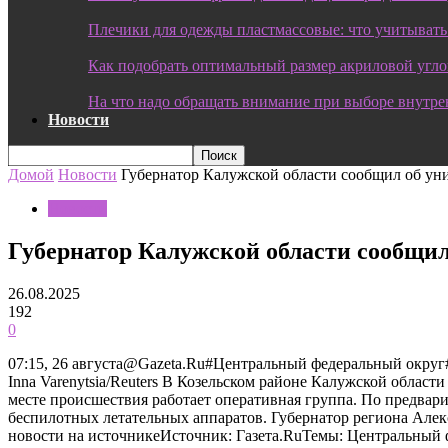
Плечики для одежды пластмассовые: что учитывать
Как подобрать оптимальный размер акриловой угл
На что надо обращать внимание при выборе внутре
Новости
Домой
Новости
Губернатор Калужской области сообщил об у
Новости
Губернатор Калужской области сообщи
26.08.2025
192
0
07:15, 26 августа@Gazeta.Ru#Центральный федеральный окру
Inna Varenytsia/Reuters В Козельском районе Калужской облас
месте происшествия работает оперативная группа. По предва
беспилотных летательных аппаратов. Губернатор региона Ал
новости на источникеИсточник: Газета.RuТемы: Центральный 