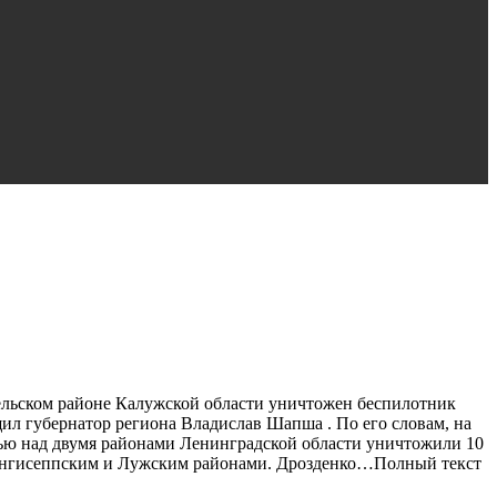
ельском районе Калужской области уничтожен беспилотник
щил губернатор региона Владислав Шапша . По его словам, на
чью над двумя районами Ленинградской области уничтожили 10
 Кингисеппским и Лужским районами. Дрозденко…Полный текст