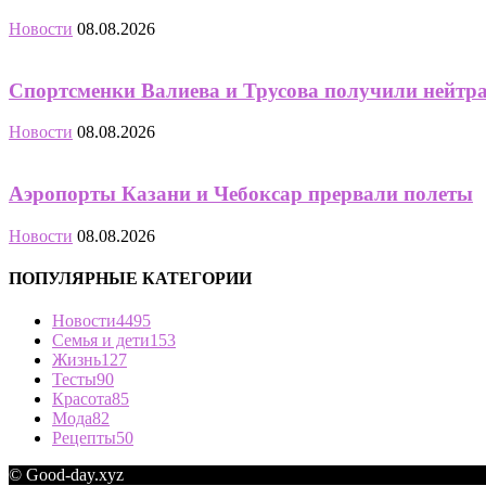
Новости
08.08.2026
Спортсменки Валиева и Трусова получили нейтр
Новости
08.08.2026
Аэропорты Казани и Чебоксар прервали полеты
Новости
08.08.2026
ПОПУЛЯРНЫЕ КАТЕГОРИИ
Новости
4495
Семья и дети
153
Жизнь
127
Тесты
90
Красота
85
Мода
82
Рецепты
50
© Good-day.xyz