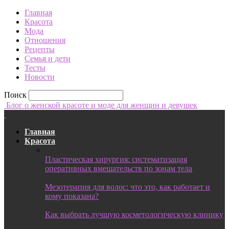
Главная
Красота
Мода
Отношения
Рецепты
Семья и дети
Тесты
Новости
Поиск
Блог о женской красоте и моде для женщин и девушек
Главная
Красота
Пластическая хирургия: систематизация
оперативных вмешательств по зонам тела
Мезотерапия для волос: что это, как работает и
кому показана?
Как выбрать лучшую косметологическую клинику