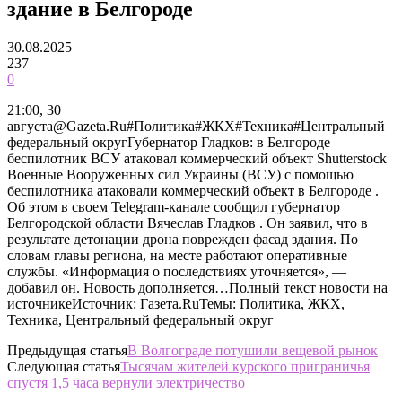
здание в Белгороде
30.08.2025
237
0
21:00, 30
августа@Gazeta.Ru#Политика#ЖКХ#Техника#Центральный
федеральный округГубернатор Гладков: в Белгороде
беспилотник ВСУ атаковал коммерческий объект Shutterstock
Военные Вооруженных сил Украины (ВСУ) с помощью
беспилотника атаковали коммерческий объект в Белгороде .
Об этом в своем Telegram-канале сообщил губернатор
Белгородской области Вячеслав Гладков . Он заявил, что в
результате детонации дрона поврежден фасад здания. По
словам главы региона, на месте работают оперативные
службы. «Информация о последствиях уточняется», —
добавил он. Новость дополняется…Полный текст новости на
источникеИсточник: Газета.RuТемы: Политика, ЖКХ,
Техника, Центральный федеральный округ
Предыдущая статья
В Волгограде потушили вещевой рынок
Следующая статья
Тысячам жителей курского приграничья
спустя 1,5 часа вернули электричество