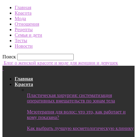
Главная
Красота
Мода
Отношения
Рецепты
Семья и дети
Тесты
Новости
Поиск
Блог о женской красоте и моде для женщин и девушек
Главная
Красота
Пластическая хирургия: систематизация
оперативных вмешательств по зонам тела
Мезотерапия для волос: что это, как работает и
кому показана?
Как выбрать лучшую косметологическую клинику