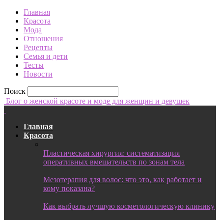
Главная
Красота
Мода
Отношения
Рецепты
Семья и дети
Тесты
Новости
Поиск
Блог о женской красоте и моде для женщин и девушек
Главная
Красота
Пластическая хирургия: систематизация
оперативных вмешательств по зонам тела
Мезотерапия для волос: что это, как работает и
кому показана?
Как выбрать лучшую косметологическую клинику