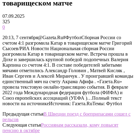
товарищеском матче
07.09.2025
325
0
20:13, 7 сентября@Gazeta.Ru#ФутболСборная России со
счетом 4:1 разгромила Катар в товарищеском матче Григорий
Сысоев/РИА Новости Национальная сборная России
разгромила Катар в товарищеском матче. Встреча прошла в
Дохе и завершилась крупной победой подопечных Валерия
Карпина со счетом 4:1. В составе победителей забитыми
мячами отметились Александр Головин , Матвей Кисляк ,
Иван Сергеев и Алексей Миранчук . У проигравшей команды
единственный мяч на счету Акрама Афифа . «Газета.Ru»
провела текстовую онлайн-трансляцию события. В феврале
2022 года Международная федерация футбола (ФИФА) и
Союз европейских ассоциаций (УЕФА )…Полный текст
новости на источникеИсточник: Газета.RuТемы: Футбол
Предыдущая статья
В Швеции поезд с боеприпасами сошел с
рельсов
Следующая статья
Россиянам рассказали, кому повысят
пенсию в октябре